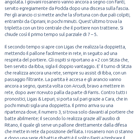
angolata. I giovani rosanero vanno ancora a segno con Fanti,
servito egregiamente da Podda dopo una discesa sulla fascia.
Per gli arancio ci si mette anche la sfortuna con due pali colpiti,
entrambi da Cipriani, in pochi minuti. Quest’ultimo trova la
tripletta con un tiro centrale che il portiere non trattiene. Si
chiude così il primo tempo sul parziale di 7 – 5.
Il secondo tempo si apre con Ligas che realizza la doppietta,
mettendo il pallone facilmente in rete, in seguito ad una
respinta del portiere. Gli ospiti si riportano a +2 con Sitzia che,
ben servito da Ibba, sigla il doppio vantaggio. E’ il turno di Sitzia
che realizza ancora una rete, sempre su assist di Ibba, con un
passaggio filtrante. La partita è accesa e gli arancio vanno
ancora a segno, questa volta con Arcudi, bravo a mettere in
rete, dopo aver ricevuto palla da parte di Farris. Contro tutti i
pronostici, Ligas & Lepuri, si porta sul pari grazie a Cara, che in
pochi minuti sigla una doppietta. Il primo arriva su una
ripartenza dove, il numero 3, si trova solo davanti al portiere che
batte abilmente; il secondo lo realizza grazie all’ausilio di
Ritano, il quale gli serve un pallone direttamente dalla difesa
che mette in rete da posizione defilata. I rosanero non ci stanno
e dopo una serie di batti e ribatti è il solito Fanti a timbrare il