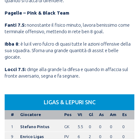
quando si tratta di difendere.
Pagelle – Pink & Black Team
Fanti 7.5:
nonostante il fisico minuto, lavora benissimo come
terminale offensivo, mettendo in rete ben 8 goal.
Ibba 8
: è lui il vero fulcro di quasi tutte le azioni offensive della
sua squadra. Sforna una grande quantità di assist e belle
giocate.
Locci 7.5:
dirige alla grande la difesa e quando in affaccia sul
fronte avversario, segna e fa segnare.
LIGAS & LEPURI SNC
#
Giocatore
Pos
Vt
Gl
As
Am
Es
1
Stefano Pintus
GK
5.5
0
0
0
0
9
Enrico Ligas
PV
6
2
0
0
0