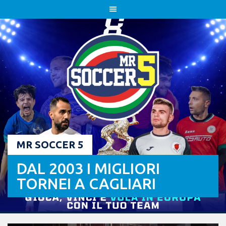
Skip
to
content
MR SOCCER 5
DAL 2003 I MIGLIORI
TORNEI A CAGLIARI