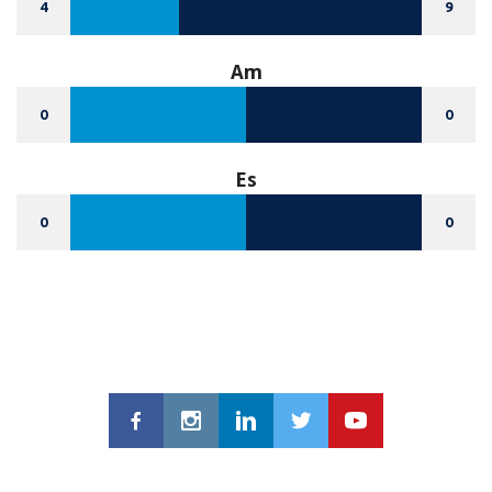
4
9
Am
0
0
Es
0
0