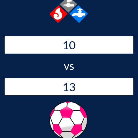
10
vs
13