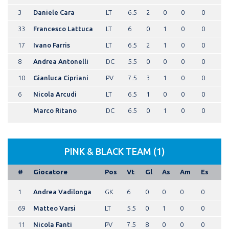
3
Daniele Cara
LT
6.5
2
0
0
0
33
Francesco Lattuca
LT
6
0
1
0
0
17
Ivano Farris
LT
6.5
2
1
0
0
8
Andrea Antonelli
DC
5.5
0
0
0
0
10
Gianluca Cipriani
PV
7.5
3
1
0
0
6
Nicola Arcudi
LT
6.5
1
0
0
0
Marco Ritano
DC
6.5
0
1
0
0
PINK & BLACK TEAM (1)
#
Giocatore
Pos
Vt
Gl
As
Am
Es
1
Andrea Vadilonga
GK
6
0
0
0
0
69
Matteo Varsi
LT
5.5
0
1
0
0
11
Nicola Fanti
PV
7.5
8
0
0
0