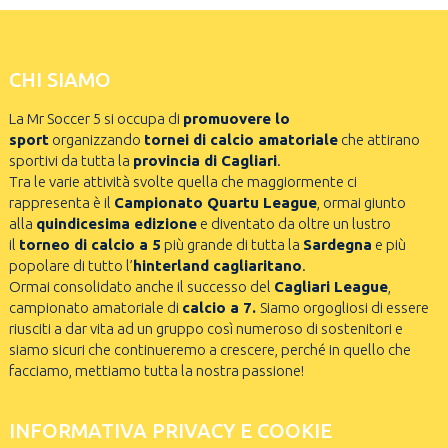
CHI SIAMO
La Mr Soccer 5 si occupa di
promuovere lo
sport
organizzando
tornei di calcio amatoriale
che attirano
sportivi da tutta la
provincia di Cagliari
.
Tra le varie attività svolte quella che maggiormente ci
rappresenta è il
Campionato Quartu League
, ormai giunto
alla
quindicesima edizione
e diventato da oltre un lustro
il
torneo di calcio a 5
più grande di tutta la
Sardegna
e più
popolare di tutto l’
hinterland cagliaritano
.
Ormai consolidato anche il successo del
Cagliari League
,
campionato amatoriale di
calcio a 7.
Siamo orgogliosi di essere
riusciti a dar vita ad un gruppo così numeroso di sostenitori e
siamo sicuri che continueremo a crescere, perché in quello che
facciamo, mettiamo tutta la nostra passione!
INFORMATIVA PRIVACY E COOKIE