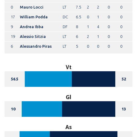
0
Mauro Locci
LT
7.5
2
2
0
0
17
William Podda
DC
6.5
0
1
0
0
9
Andrea Ibba
DF
8
1
4
0
0
19
Alessio Sitzia
LT
6
2
1
0
0
6
Alessandro Piras
LT
5
0
0
0
0
Vt
56.5
52
Gl
10
13
As