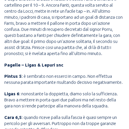
cartellino per il 10 – 9. Ancora Fanti, questa volta servito al
centro da Locci, mette in rete un facile tap – in. All’ultimo
minuto, i padroni di casa, si riportano ad un goal di distanza con
Farris, bravo a mettere il pallone in porta dopo un’azione
confusa. Due minuti di recupero decretati dal signor Porru,
questi bastano a Fanti per chiudere definitamente la gara, con
altri due goal: il primo dopo un’azione solitaria, il secondo su
assist di Sitzia. Finisce cosi una partita che, al di là di tutti i
pronostici, si è rivelata aperta fino all’ultimo minuto.
Pagelle – Ligas & Lepuri snc
Pintus 5
: è sembrato non esserci in campo. Non effettua
nessuna parata importante risultando decisivo negativamente.
Ligas 6
: nonostante la doppietta, diamo solo la sufficienza.
Bravo a mettere in porta quei due palloni ma nel resto della
gara non si rende partecipe alla manovra della squadra.
Cara 6,5
: quando riceve palla sulla fascia è quasi sempre un
pericolo per gli avversari. Purtroppo non da troppe garanzie