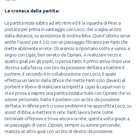
La cronaca della partita:
La partita inizia subito ad alti ritmi ed è la squadra di Piras a
portarsi per prima in vantaggio con Locci, che scaglia un tiro
dalla distanza, su assistenza di Andrea Ibba. Quest’ultimo serve
anche l’assist per il 2-0, con un passaggio filtrante per Fanti che
mette abilmente in rete. Gli arancio si riportano sotto e vanno a
segno con Ligas, ben servito da Cipriani. A realizzare terzo e
quarto goal per gli ospiti, ci pensa Fanti. Il primo arriva dopo una
discesa sulla fascia, con tiro da posizione defilata a battere il
portiere, il secondo è in collaborazione con Locci, il quale
effettua un lancio dalla difesa che mette Fanti solo davanti al
portiere e libero di realizzare la tripletta. Ligas & Lepuri non ci
sta e prova a riaprire una partita iniziata male con Cipriani che su
azione personale, batte il portiere con un tiro da posizione
defilata. In difesa però ci sono problemi e ne approfitta Locci, su
assist di Ibba, a mettere in rete. Fanti lavora bene come
terminale offensivo e trova ancora la rete, questa volta grazie a
un passaggio di Varsi. Cipriani, sempre su azione personale,
realizza un altro goal con un tiro di destro da posizione