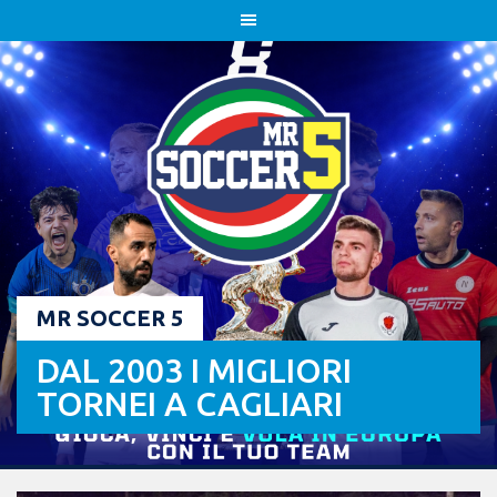
Skip
to
content
MR SOCCER 5
DAL 2003 I MIGLIORI
TORNEI A CAGLIARI