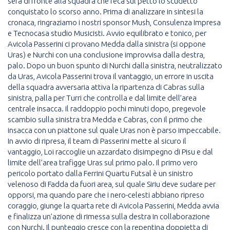
sera di fronte alla squadra che reca sul petto lo scudetto
conquistato lo scorso anno. Prima di analizzare in sintesi la
cronaca, ringraziamo i nostri sponsor Mush, Consulenza Impresa
e Tecnocasa studio Musicisti. Avvio equilibrato e tonico, per
Avicola Passerini ci provano Medda dalla sinistra (si oppone
Uras) e Nurchi con una conclusione improvvisa dalla destra,
palo. Dopo un buon spunto di Nurchi dalla sinistra, neutralizzato
da Uras, Avicola Passerini trova il vantaggio, un errore in uscita
della squadra avversaria attiva la ripartenza di Cabras sulla
sinistra, palla per Turri che controlla e dal limite dell’area
centrale insacca. Il raddoppio pochi minuti dopo, pregevole
scambio sulla sinistra tra Medda e Cabras, con il primo che
insacca con un piattone sul quale Uras non è parso impeccabile.
In avvio di ripresa, il team di Passerini mette al sicuro il
vantaggio, Loi raccoglie un azzardato disimpegno di Pisu e dal
limite dell’area trafigge Uras sul primo palo. Il primo vero
pericolo portato dalla Ferrini Quartu Futsal è un sinistro
velenoso di Fadda da fuori area, sul quale Siriu deve sudare per
opporsi, ma quando pare che i nero-celesti abbiano ripreso
coraggio, giunge la quarta rete di Avicola Passerini, Medda avvia
e finalizza un’azione di rimessa sulla destra in collaborazione
con Nurchi. Il punteggio cresce con la repentina doppietta di