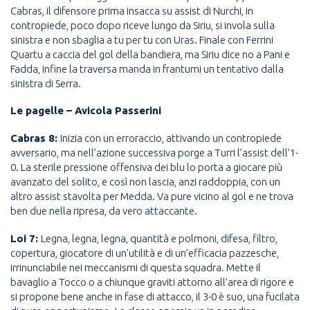
Cabras, il difensore prima insacca su assist di Nurchi, in
contropiede, poco dopo riceve lungo da Siriu, si invola sulla
sinistra e non sbaglia a tu per tu con Uras. Finale con Ferrini
Quartu a caccia del gol della bandiera, ma Siriu dice no a Pani e
Fadda, infine la traversa manda in frantumi un tentativo dalla
sinistra di Serra.
Le pagelle – Avicola Passerini
Cabras 8:
Inizia con un erroraccio, attivando un contropiede
avversario, ma nell’azione successiva porge a Turri l’assist dell’1-
0. La sterile pressione offensiva dei blu lo porta a giocare più
avanzato del solito, e così non lascia, anzi raddoppia, con un
altro assist stavolta per Medda. Va pure vicino al gol e ne trova
ben due nella ripresa, da vero attaccante.
Loi 7:
Legna, legna, legna, quantità e polmoni, difesa, filtro,
copertura, giocatore di un’utilità e di un’efficacia pazzesche,
irrinunciabile nei meccanismi di questa squadra. Mette il
bavaglio a Tocco o a chiunque graviti attorno all’area di rigore e
si propone bene anche in fase di attacco, il 3-0 è suo, una fucilata