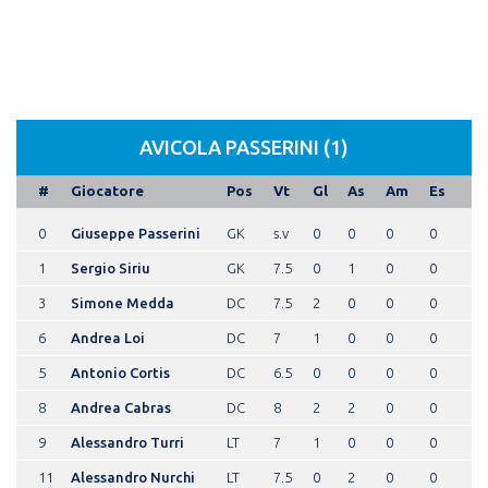
AVICOLA PASSERINI (1)
#
Giocatore
Pos
Vt
Gl
As
Am
Es
0
Giuseppe Passerini
GK
s.v
0
0
0
0
1
Sergio Siriu
GK
7.5
0
1
0
0
3
Simone Medda
DC
7.5
2
0
0
0
6
Andrea Loi
DC
7
1
0
0
0
5
Antonio Cortis
DC
6.5
0
0
0
0
8
Andrea Cabras
DC
8
2
2
0
0
9
Alessandro Turri
LT
7
1
0
0
0
11
Alessandro Nurchi
LT
7.5
0
2
0
0