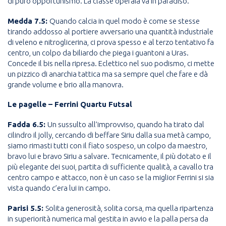
di puro opportunismo. La classe operaia va in paradiso.
Medda 7.5:
Quando calcia in quel modo è come se stesse
tirando addosso al portiere avversario una quantità industriale
di veleno e nitroglicerina, ci prova spesso e al terzo tentativo fa
centro, un colpo da biliardo che piega i guantoni a Uras.
Concede il bis nella ripresa. Eclettico nel suo podismo, ci mette
un pizzico di anarchia tattica ma sa sempre quel che fare e dà
grande volume e brio alla manovra.
Le pagelle – Ferrini Quartu Futsal
Fadda 6.5:
Un sussulto all’improvviso, quando ha tirato dal
cilindro il jolly, cercando di beffare Siriu dalla sua metà campo,
siamo rimasti tutti con il fiato sospeso, un colpo da maestro,
bravo lui e bravo Siriu a salvare. Tecnicamente, il più dotato e il
più elegante dei suoi, partita di sufficiente qualità, a cavallo tra
centro campo e attacco, non è un caso se la miglior Ferrini si sia
vista quando c’era lui in campo.
Parisi 5.5:
Solita generosità, solita corsa, ma quella ripartenza
in superiorità numerica mal gestita in avvio e la palla persa da