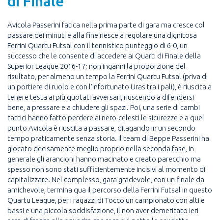
di Finale
Avicola Passerini fatica nella prima parte di gara ma cresce col
passare dei minuti e alla fine riesce a regolare una dignitosa
Ferrini Quartu Futsal con il tennistico punteggio di 6-0, un
successo che le consente di accedere ai Quarti di Finale della
Superior League 2016-17; non inganni la proporzione del
risultato, per almeno un tempo la Ferrini Quartu Futsal (priva di
un portiere di ruolo e con l’infortunato Uras tra i pali), è riuscita a
tenere testa ai più quotati avversari, riuscendo a difendersi
bene, a pressare e a chiudere gli spazi. Poi, una serie di cambi
tattici hanno fatto perdere ai nero-celesti le sicurezze e a quel
punto Avicola è riuscita a passare, dilagando in un secondo
tempo praticamente senza storia. Il team di Beppe Passerini ha
giocato decisamente meglio proprio nella seconda fase, in
generale gli arancioni hanno macinato e creato parecchio ma
spesso non sono stati sufficientemente incisivi al momento di
capitalizzare. Nel complesso, gara gradevole, con un finale da
amichevole, termina qua il percorso della Ferrini Futsal in questo
Quartu League, per i ragazzi di Tocco un campionato con alti e
bassi e una piccola soddisfazione, il non aver demeritato ieri