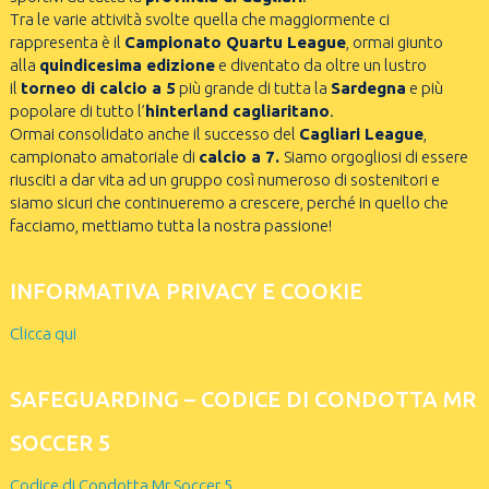
Tra le varie attività svolte quella che maggiormente ci
rappresenta è il
Campionato Quartu League
, ormai giunto
alla
quindicesima edizione
e diventato da oltre un lustro
il
torneo di calcio a 5
più grande di tutta la
Sardegna
e più
popolare di tutto l’
hinterland cagliaritano
.
Ormai consolidato anche il successo del
Cagliari League
,
campionato amatoriale di
calcio a 7.
Siamo orgogliosi di essere
riusciti a dar vita ad un gruppo così numeroso di sostenitori e
siamo sicuri che continueremo a crescere, perché in quello che
facciamo, mettiamo tutta la nostra passione!
INFORMATIVA PRIVACY E COOKIE
Clicca qui
SAFEGUARDING – CODICE DI CONDOTTA MR
SOCCER 5
Codice di Condotta Mr Soccer 5