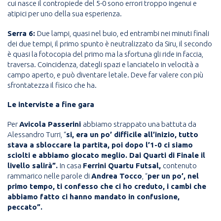
cui nasce il contropiede del 5-0 sono errori troppo ingenui e
atipici per uno della sua esperienza.
Serra 6:
Due lampi, quasi nel buio, ed entrambi nei minuti finali
dei due tempi, il primo spunto è neutralizzato da Siru, il secondo
è quasi la fotocopia del primo ma la sfortuna gli ride in faccia,
traversa. Coincidenza, dategli spazi e lanciatelo in velocità a
campo aperto, e può diventare letale. Deve far valere con più
sfrontatezza il fisico che ha.
Le interviste a fine gara
Per
Avicola Passerini
abbiamo strappato una battuta da
Alessandro Turri, “
si, era un po’ difficile all’inizio, tutto
stava a sbloccare la partita, poi dopo l’1-0 ci siamo
sciolti e abbiamo giocato meglio. Dai Quarti di Finale il
livello salirà”.
In casa
Ferrini Quartu Futsal,
contenuto
rammarico nelle parole di
Andrea Tocco
, “
per un po’, nel
primo tempo, ti confesso che ci ho creduto, i cambi che
abbiamo fatto ci hanno mandato in confusione,
peccato”.