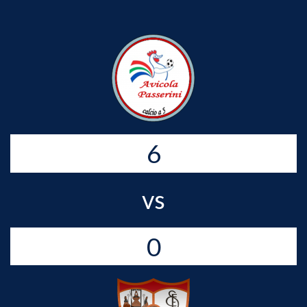
6
vs
0