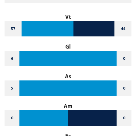
Vt
57
44
Gl
6
0
As
5
0
Am
0
0
Es