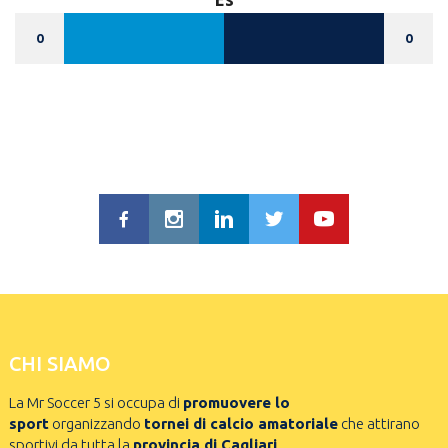
0
0
CHI SIAMO
La Mr Soccer 5 si occupa di
promuovere lo
sport
organizzando
tornei di calcio amatoriale
che attirano
sportivi da tutta la
provincia di Cagliari
.