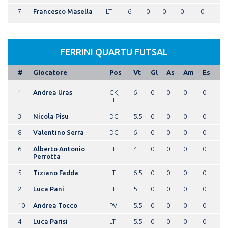
7
Francesco Masella
LT
6
0
0
0
0
FERRINI QUARTU FUTSAL
#
Giocatore
Pos
Vt
Gl
As
Am
Es
1
Andrea Uras
GK,
6
0
0
0
0
LT
3
Nicola Pisu
DC
5.5
0
0
0
0
8
Valentino Serra
DC
6
0
0
0
0
6
Alberto Antonio
LT
4
0
0
0
0
Perrotta
5
Tiziano Fadda
LT
6.5
0
0
0
0
2
Luca Pani
LT
5
0
0
0
0
10
Andrea Tocco
PV
5.5
0
0
0
0
4
Luca Parisi
LT
5.5
0
0
0
0