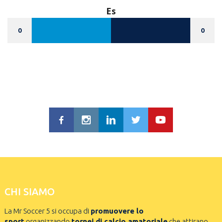
Es
0
0
CHI SIAMO
La Mr Soccer 5 si occupa di
promuovere lo
sport
organizzando
tornei di calcio amatoriale
che attirano