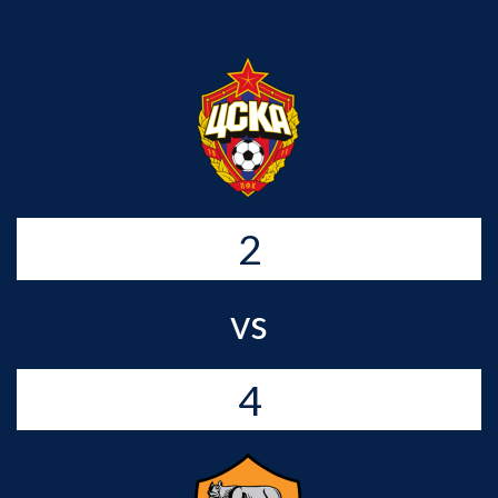
2
vs
4