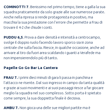
COMINOTTI 7
. Benissimo nel primo tempo, tiene a galla la sua
squadra praticamente da solo grazie alle sue numerose parate.
Anche nella ripresa si rende protagonista in positivo, ma
macchia la sua prestazione con l’errore che permette a Frau di
trovare il 4-2 che chiude i conti.
PUDDU 6,5
. Prova a dare densità e intensità a centrocampo,
svolge il doppio ruolo facendo lavoro sporco sia in zona
centrale che sulla fascia. Riesce, in qualche occasione, anche ad
arrivare al tiro da fuori area scaldando i guanti a Verafede ma
non impensierendolo più di tanto.
Pagelle Go Go Bar La Cantera
FRAU 7.
I primi dieci minuti di gara li passa in panchina e
l’attacco ne risente. Dal suo ingresso in campo da tanta qualità
e grazie ai suoi movimenti e ai suoi passaggi riesce a far giocare
meglio la squadra nel suo complesso. Sotto porta è spietato
come sempre, la sua doppietta finale è decisiva.
AMBU 7.
Non gioca una delle sue migliori partite ma è