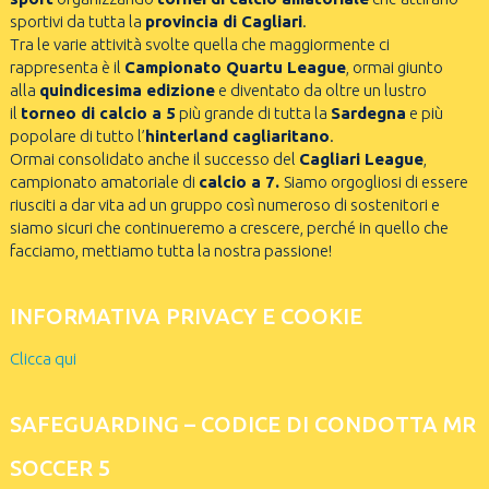
sportivi da tutta la
provincia di Cagliari
.
Tra le varie attività svolte quella che maggiormente ci
rappresenta è il
Campionato Quartu League
, ormai giunto
alla
quindicesima edizione
e diventato da oltre un lustro
il
torneo di calcio a 5
più grande di tutta la
Sardegna
e più
popolare di tutto l’
hinterland cagliaritano
.
Ormai consolidato anche il successo del
Cagliari League
,
campionato amatoriale di
calcio a 7.
Siamo orgogliosi di essere
riusciti a dar vita ad un gruppo così numeroso di sostenitori e
siamo sicuri che continueremo a crescere, perché in quello che
facciamo, mettiamo tutta la nostra passione!
INFORMATIVA PRIVACY E COOKIE
Clicca qui
SAFEGUARDING – CODICE DI CONDOTTA MR
SOCCER 5