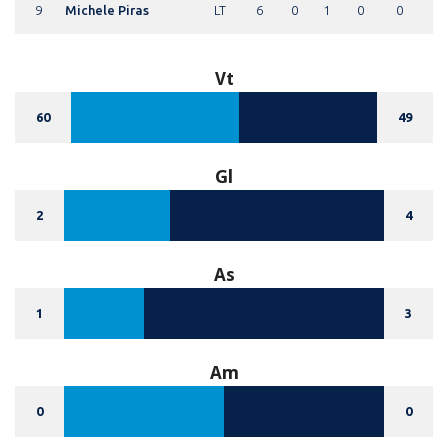
9
Michele Piras
LT
6
0
1
0
0
Vt
60
49
Gl
2
4
As
1
3
Am
0
0