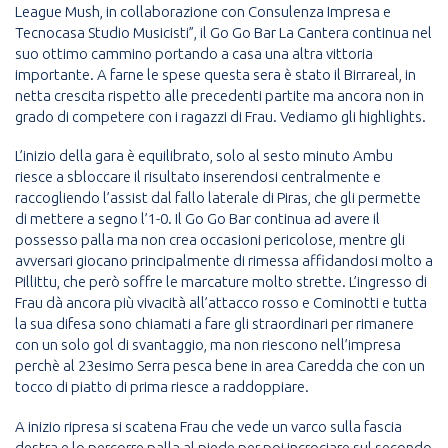
League Mush, in collaborazione con Consulenza Impresa e
Tecnocasa Studio Musicisti”, il Go Go Bar La Cantera continua nel
suo ottimo cammino portando a casa una altra vittoria
importante. A farne le spese questa sera è stato il Birrareal, in
netta crescita rispetto alle precedenti partite ma ancora non in
grado di competere con i ragazzi di Frau. Vediamo gli highlights.
L’inizio della gara è equilibrato, solo al sesto minuto Ambu
riesce a sbloccare il risultato inserendosi centralmente e
raccogliendo l’assist dal fallo laterale di Piras, che gli permette
di mettere a segno l’1-0. Il Go Go Bar continua ad avere il
possesso palla ma non crea occasioni pericolose, mentre gli
avversari giocano principalmente di rimessa affidandosi molto a
Pillittu, che però soffre le marcature molto strette. L’ingresso di
Frau dà ancora più vivacità all’attacco rosso e Cominotti e tutta
la sua difesa sono chiamati a fare gli straordinari per rimanere
con un solo gol di svantaggio, ma non riescono nell’impresa
perchè al 23esimo Serra pesca bene in area Caredda che con un
tocco di piatto di prima riesce a raddoppiare.
A inizio ripresa si scatena Frau che vede un varco sulla fascia
destra e lo percorre palla al piede per poi incrociare sul secondo