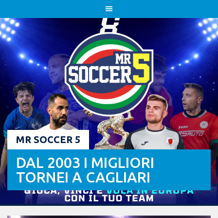
Skip
to
content
MR SOCCER 5
DAL 2003 I MIGLIORI
TORNEI A CAGLIARI