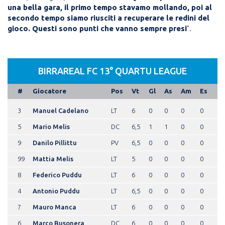
una bella gara, il primo tempo stavamo mollando, poi al
secondo tempo siamo riusciti a recuperare le redini del
gioco. Questi sono punti che vanno sempre presi
”.
BIRRAREAL FC 13° QUARTU LEAGUE
#
Giocatore
Pos
Vt
Gl
As
Am
Es
3
Manuel Cadelano
LT
6
0
0
0
0
5
Mario Melis
DC
6,5
1
1
0
0
9
Danilo Pillittu
PV
6,5
0
0
0
0
99
Mattia Melis
LT
5
0
0
0
0
8
Federico Puddu
LT
6
0
0
0
0
4
Antonio Puddu
LT
6,5
0
0
0
0
7
Mauro Manca
LT
6
0
0
0
0
6
Marco Busonera
DC
6
0
0
0
0