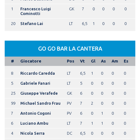
1
Francesco Luigi
GK
7
0
0
0
0
Cominotti
20
Stefano Lai
LT
6,5
1
0
0
0
GO GO BAR LA CANTERA
#
Giocatore
Pos
Vt
Gl
As
Am
Es
8
Riccardo Caredda
LT
6,5
1
0
0
0
5
Gabriele Fanari
LT
5
0
0
0
0
25
Giuseppe Verafede
GK
6
0
0
0
0
99
Michael Sandro Frau
PV
7
2
0
0
0
7
Antonio Cogoni
PV
6
0
1
0
0
6
Luciano Ambu
LT
7
1
1
0
0
4
Nicola Serra
DC
6,5
0
0
0
0