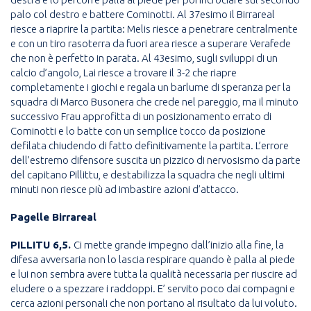
palo col destro e battere Cominotti. Al 37esimo il Birrareal
riesce a riaprire la partita: Melis riesce a penetrare centralmente
e con un tiro rasoterra da fuori area riesce a superare Verafede
che non è perfetto in parata. Al 43esimo, sugli sviluppi di un
calcio d’angolo, Lai riesce a trovare il 3-2 che riapre
completamente i giochi e regala un barlume di speranza per la
squadra di Marco Busonera che crede nel pareggio, ma il minuto
successivo Frau approfitta di un posizionamento errato di
Cominotti e lo batte con un semplice tocco da posizione
defilata chiudendo di fatto definitivamente la partita. L’errore
dell’estremo difensore suscita un pizzico di nervosismo da parte
del capitano Pillittu, e destabilizza la squadra che negli ultimi
minuti non riesce più ad imbastire azioni d’attacco.
Pagelle Birrareal
PILLITU 6,5.
Ci mette grande impegno dall’inizio alla fine, la
difesa avversaria non lo lascia respirare quando è palla al piede
e lui non sembra avere tutta la qualità necessaria per riuscire ad
eludere o a spezzare i raddoppi. E’ servito poco dai compagni e
cerca azioni personali che non portano al risultato da lui voluto.