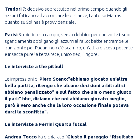
Tradori
7: decisivo soprattutto nel primo tempo quando gli
azzurri faticano ad accorciare le distanze, tanto su Marras
quanto su Solinas è provvidenziale.
Parisi
8: migliore in campo, senza dubbio: per due volte i suoi
sganciamenti obbligano gli azzurri al fallo: batte entrambe le
punizioni e per Pagani non c’è scampo, un’altra discesa potente
e insacca pure la terza rete, unico neo, il rigore.
Le interviste a the pitbull
Le impressioni di
Piero Scano:”abbiamo giocato un’altra
bella partita, ritengo che alcune decisioni arbitrali ci
abbiano penalizzato” e sul fatto che sia o meno giusto
il pari:” bhe, diciamo che noi abbiamo giocato meglio,
però è vero anche che la loro occasione finale poteva
darci la sconfitta”.
Le interviste a Ferrini Quartu futsal
Andrea Tocco
ha dichiarato:”
Giusto il pareggio ! Risultato