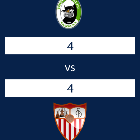
4
vs
4