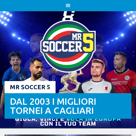
Skip
to
content
MR SOCCER 5
DAL 2003 I MIGLIORI
TORNEI A CAGLIARI