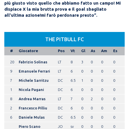
più giusto visto quello che abbiamo fatto un campo! Mi
dispiace X la mia brutta prova e il goal sbagliato
all’ultima azione!mi farò perdonare presto”.
THE PITBULL FC
#
Giocatore
Pos
Vt
Gl
As
Am
Es
20
Fabrizio Solinas
LT
8
3
0
0
0
9
Emanuele Ferrari
LT
6
0
0
0
0
7
Michele Sarritzu
DC
6.5
1
0
0
0
1
Nicola Pagani
DC
6
0
0
0
0
8
Andrea Marras
LT
7
0
2
0
0
2
Francesco Pilliu
DC
6
0
0
0
0
6
Daniele Mulas
DC
6.5
0
0
0
0
Piero Scano
JO
sv
0
0
0
0