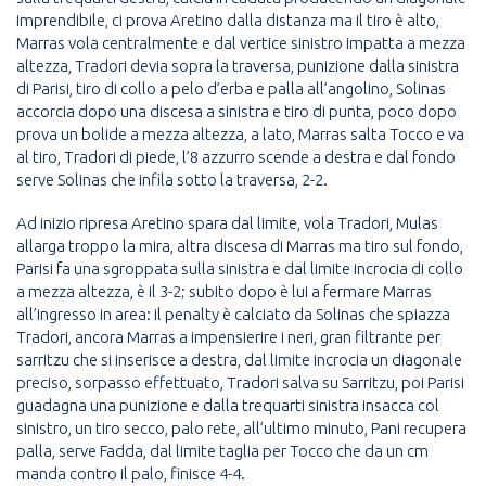
imprendibile, ci prova Aretino dalla distanza ma il tiro è alto,
Marras vola centralmente e dal vertice sinistro impatta a mezza
altezza, Tradori devia sopra la traversa, punizione dalla sinistra
di Parisi, tiro di collo a pelo d’erba e palla all’angolino, Solinas
accorcia dopo una discesa a sinistra e tiro di punta, poco dopo
prova un bolide a mezza altezza, a lato, Marras salta Tocco e va
al tiro, Tradori di piede, l’8 azzurro scende a destra e dal fondo
serve Solinas che infila sotto la traversa, 2-2.
Ad inizio ripresa Aretino spara dal limite, vola Tradori, Mulas
allarga troppo la mira, altra discesa di Marras ma tiro sul fondo,
Parisi fa una sgroppata sulla sinistra e dal limite incrocia di collo
a mezza altezza, è il 3-2; subito dopo è lui a fermare Marras
all’ingresso in area: il penalty è calciato da Solinas che spiazza
Tradori, ancora Marras a impensierire i neri, gran filtrante per
sarritzu che si inserisce a destra, dal limite incrocia un diagonale
preciso, sorpasso effettuato, Tradori salva su Sarritzu, poi Parisi
guadagna una punizione e dalla trequarti sinistra insacca col
sinistro, un tiro secco, palo rete, all’ultimo minuto, Pani recupera
palla, serve Fadda, dal limite taglia per Tocco che da un cm
manda contro il palo, finisce 4-4.