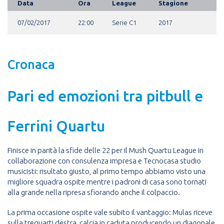
Data
Ora
League
Stagione
07/02/2017
22:00
Serie C1
2017
Cronaca
Pari ed emozioni tra pitbull e
Ferrini Quartu
Finisce in parità la sfide delle 22 per il Mush Quartu League in
collaborazione con consulenza impresa e Tecnocasa studio
musicisti: risultato giusto, al primo tempo abbiamo visto una
migliore squadra ospite mentre i padroni di casa sono tornati
alla grande nella ripresa sfiorando anche il colpaccio.
La prima occasione ospite vale subito il vantaggio: Mulas riceve
sulla trequarti destra, calcia in caduta producendo un diagonale