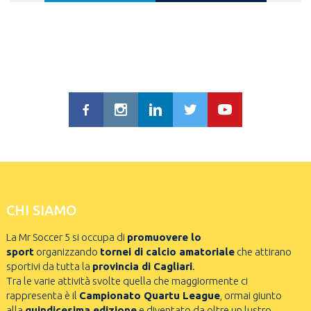
CHI SIAMO
La Mr Soccer 5 si occupa di
promuovere lo
sport
organizzando
tornei di calcio amatoriale
che attirano
sportivi da tutta la
provincia di Cagliari
.
Tra le varie attività svolte quella che maggiormente ci
rappresenta è il
Campionato Quartu League
, ormai giunto
alla
quindicesima edizione
e diventato da oltre un lustro