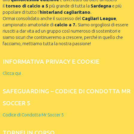
il
torneo di calcio a 5
più grande di tutta la
Sardegna
e più
popolare di tutto l’
hinterland cagliaritano
.
Ormai consolidato anche il successo del
Cagliari League
,
campionato amatoriale di
calcio a 7.
Siamo orgogliosi di essere
riusciti a dar vita ad un gruppo così numeroso di sostenitori e
siamo sicuri che continueremo a crescere, perché in quello che
facciamo, mettiamo tutta la nostra passione!
INFORMATIVA PRIVACY E COOKIE
Clicca qui
SAFEGUARDING – CODICE DI CONDOTTA MR
SOCCER 5
Codice di Condotta Mr Soccer 5
TORNEI IN CORSO