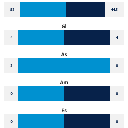
52
44.5
Gl
4
4
As
2
0
Am
0
0
Es
0
0