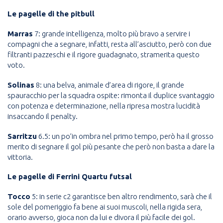
Le pagelle di the pitbull
Marras
7: grande intelligenza, molto più bravo a servire i
compagni che a segnare, infatti, resta all’asciutto, però con due
filtranti pazzeschi e il rigore guadagnato, stramerita questo
voto.
Solinas
8: una belva, animale d’area di rigore, il grande
spauracchio per la squadra ospite: rimonta il duplice svantaggio
con potenza e determinazione, nella ripresa mostra lucidità
insaccando il penalty.
Sarritzu
6.5: un po’in ombra nel primo tempo, però ha il grosso
merito di segnare il gol più pesante che però non basta a dare la
vittoria.
Le pagelle di Ferrini Quartu futsal
Tocco
5: in serie c2 garantisce ben altro rendimento, sarà che il
sole del pomeriggio fa bene ai suoi muscoli, nella rigida sera,
orario avverso, gioca non da lui e divora il più facile dei gol.