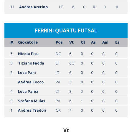
11
Andrea Aretino
LT
6
0
0
0
0
FERRINI QUARTU FUTSAL
#
Giocatore
Pos
Vt
Gl
As
Am
Es
3
Nicola Pisu
DC
6
0
0
0
0
9
Tiziano Fadda
LT
6.5
0
0
0
0
2
Luca Pani
LT
6
0
0
0
0
Andrea Tocco
PV
5
0
0
0
0
4
Luca Parisi
LT
8
3
0
0
0
9
Stefano Mulas
PV
6
1
0
0
0
1
Andrea Tradori
GK
7
0
0
0
0
Vt