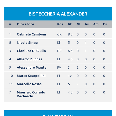
BISTECCHERIA ALEXANDER
#
Giocatore
Pos
Vt
Gl
As
Am
Es
1
Gabriele Camboni
GK
8.5
0
0
0
0
8
Nicola Sirigu
LT
5
0
1
0
0
3
Gianluca Di Giulio
DC
6.5
0
1
0
0
4
Alberto Zuddas
LT
4.5
0
0
0
0
9
Alessandro Pianta
PV
7
2
0
0
0
10
Marco Scarpellini
LT
s.v
0
0
0
0
11
Marcello Rosas
LT
5
1
0
0
0
7
Maurizio Corrado
LT
4.5
0
0
0
0
Decherchi