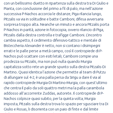
con un bellissimo duetto in ripartenza sulla destra tra Di Giulio e
Pianta, con conclusione del primo a fil di palo, ma nell’azione
successiva P-Nachos accorcia le distanze, Piga rilancia lungo,
Pitzalis va via in solitudine e batte Camboni, difesa avversaria
sorpresa troppo alta. Neanche un minuto e ancora Pitzalis porta
P-Nachos in parità, azione in fotocopia, ovvero rilancio di Piga,
Pitzalis dalla destra controlla e trafigge Camboni. L’incontro
cambia aspetto, il cedimento difensivo-tattico e mentale di
Bisteccheria Alexander è netto, non si contano i disimpegni
errati e le palle perse a metà campo, così il contropiede di P-
Nachos può scattare con esiti letali, Camboni compie una
prodezza su Pitzalis, ma non può nulla quando Murgia
capitalizza sotto rete un grande spunto sulla destra Pitzalis-Di
Martino. Quasi identica l’azione che permette al team di Putzu
di allungare sul 4-2, è una palla persa da Sirigu a dare il via al
rapido contropiede Murgia-Di Martino-Murgia, con quest’ultimo
che centra il palo da soli quattro metri ma la palla carambola
addosso all’accorrente Zuddas, autorete. Il contropiede di P-
Nachos colpisce quasi subito, per la quinta volta, Murgia
imposta, Pitzalis sulla destra trova lo spazio per sgusciare tra Di
Giulio e Rosas, li disorienta con un paio di finte e dal limite