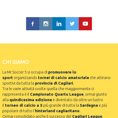
CHI SIAMO
La Mr Soccer 5 si occupa di
promuovere lo
sport
organizzando
tornei di calcio amatoriale
che attirano
sportivi da tutta la
provincia di Cagliari
.
Tra le varie attività svolte quella che maggiormente ci
rappresenta è il
Campionato Quartu League
, ormai giunto
alla
quindicesima edizione
e diventato da oltre un lustro
il
torneo di calcio a 5
più grande di tutta la
Sardegna
e più
popolare di tutto l’
hinterland cagliaritano
.
Ormai consolidato anche il successo del
Cagliari League
,