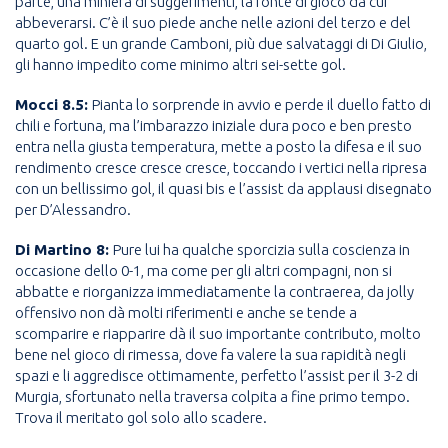
parte, una miniera di suggerimenti, la fonte di gioco da cui
abbeverarsi. C’è il suo piede anche nelle azioni del terzo e del
quarto gol. E un grande Camboni, più due salvataggi di Di Giulio,
gli hanno impedito come minimo altri sei-sette gol.
Mocci 8.5:
Pianta lo sorprende in avvio e perde il duello fatto di
chili e fortuna, ma l’imbarazzo iniziale dura poco e ben presto
entra nella giusta temperatura, mette a posto la difesa e il suo
rendimento cresce cresce cresce, toccando i vertici nella ripresa
con un bellissimo gol, il quasi bis e l’assist da applausi disegnato
per D’Alessandro.
Di Martino 8:
Pure lui ha qualche sporcizia sulla coscienza in
occasione dello 0-1, ma come per gli altri compagni, non si
abbatte e riorganizza immediatamente la contraerea, da jolly
offensivo non dà molti riferimenti e anche se tende a
scomparire e riapparire dà il suo importante contributo, molto
bene nel gioco di rimessa, dove fa valere la sua rapidità negli
spazi e li aggredisce ottimamente, perfetto l’assist per il 3-2 di
Murgia, sfortunato nella traversa colpita a fine primo tempo.
Trova il meritato gol solo allo scadere.