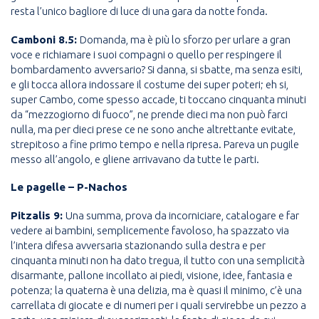
resta l’unico bagliore di luce di una gara da notte fonda.
Camboni 8.5:
Domanda, ma è più lo sforzo per urlare a gran
voce e richiamare i suoi compagni o quello per respingere il
bombardamento avversario? Si danna, si sbatte, ma senza esiti,
e gli tocca allora indossare il costume dei super poteri; eh si,
super Cambo, come spesso accade, ti toccano cinquanta minuti
da “mezzogiorno di fuoco”, ne prende dieci ma non può farci
nulla, ma per dieci prese ce ne sono anche altrettante evitate,
strepitoso a fine primo tempo e nella ripresa. Pareva un pugile
messo all’angolo, e gliene arrivavano da tutte le parti.
Le pagelle – P-Nachos
Pitzalis 9:
Una summa, prova da incorniciare, catalogare e far
vedere ai bambini, semplicemente favoloso, ha spazzato via
l’intera difesa avversaria stazionando sulla destra e per
cinquanta minuti non ha dato tregua, il tutto con una semplicità
disarmante, pallone incollato ai piedi, visione, idee, fantasia e
potenza; la quaterna è una delizia, ma è quasi il minimo, c’è una
carrellata di giocate e di numeri per i quali servirebbe un pezzo a