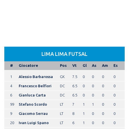
LIMA LIMA FUTSAL
#
Giocatore
Pos
Vt
Gl
As
Am
Es
1
Alessio Barbarossa
GK
7.5
0
0
0
0
4
Francesco Belfiori
DC
6.5
0
0
0
0
6
Gianluca Carta
DC
6.5
0
0
0
0
99
Stefano Scordo
LT
7
1
1
0
0
9
Giacomo Serrau
LT
8
1
0
0
0
20
Ivan Luigi Spano
LT
6
1
0
0
0