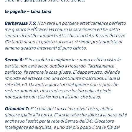
le pagelle – Lima Lima
Barbarossa 7.5
:
Non sarà un portiere esteticamente perfetto
ma quanto è efficace? Ha chiuso la saracinesca ed ha detto
sempre di no! Per lunghi tratti ci ha ricordato Tarzan Peruzzi!
C’è tanto di suo in questo successo, si rende protagonista di
almeno quattro interventi di puro istinto.
Serrau 8:
E’ in assoluto il migliore in campo e chi ha visto la
partita non avrà alcun dubbio a riguardo. Tatticamente
perfetto, fa sempre la cosa giusta. E’ dappertutto, difende
imposta ed attacca con una continuità mostruosa. E’ sua la
rete del 3-0. Davanti a giocatori del genere non si può che
restare ammirati, riesce ad essere lucido palla al piede
nonostante non stia fermo un attimo, che bravo!
Orlandini 7:
E’ la boa dei Lima Lima, pivot fisico, abile a
giocare spalle alla porta. E’ sua la rete che sblocca la gara, ed è
anche suo l’assist per la rete di Serrau del 3-0. Giocatore
intelligente ed altruista, è uno dei più positivi tra le fila dei