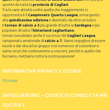
sportivi da tutta la
provincia di Cagliari
.
Tra le varie attività svolte quella che maggiormente ci
rappresenta è il
Campionato Quartu League
, ormai giunto
alla
quindicesima edizione
e diventato da oltre un lustro
il
torneo di calcio a 5
più grande di tutta la
Sardegna
e più
popolare di tutto l’
hinterland cagliaritano
.
Ormai consolidato anche il successo del
Cagliari League
,
campionato amatoriale di
calcio a 7.
Siamo orgogliosi di essere
riusciti a dar vita ad un gruppo così numeroso di sostenitori e
siamo sicuri che continueremo a crescere, perché in quello che
facciamo, mettiamo tutta la nostra passione!
INFORMATIVA PRIVACY E COOKIE
Clicca qui
SAFEGUARDING – CODICE DI CONDOTTA MR
SOCCER 5