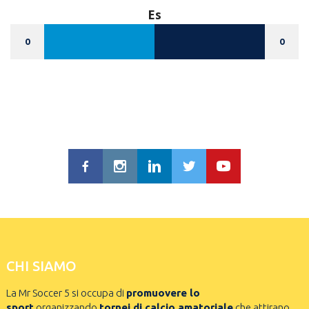
Es
0
0
CHI SIAMO
La Mr Soccer 5 si occupa di
promuovere lo
sport
organizzando
tornei di calcio amatoriale
che attirano