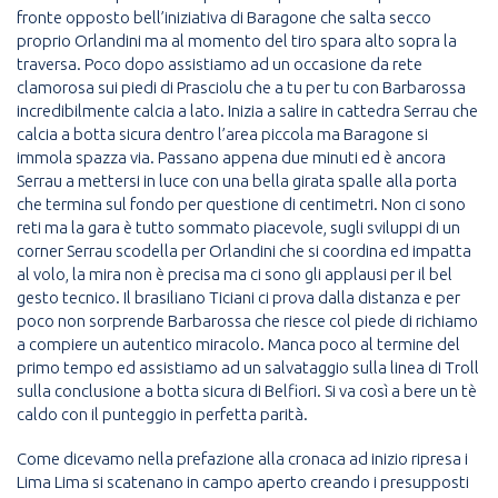
fronte opposto bell’iniziativa di Baragone che salta secco
proprio Orlandini ma al momento del tiro spara alto sopra la
traversa. Poco dopo assistiamo ad un occasione da rete
clamorosa sui piedi di Prasciolu che a tu per tu con Barbarossa
incredibilmente calcia a lato. Inizia a salire in cattedra Serrau che
calcia a botta sicura dentro l’area piccola ma Baragone si
immola spazza via. Passano appena due minuti ed è ancora
Serrau a mettersi in luce con una bella girata spalle alla porta
che termina sul fondo per questione di centimetri. Non ci sono
reti ma la gara è tutto sommato piacevole, sugli sviluppi di un
corner Serrau scodella per Orlandini che si coordina ed impatta
al volo, la mira non è precisa ma ci sono gli applausi per il bel
gesto tecnico. Il brasiliano Ticiani ci prova dalla distanza e per
poco non sorprende Barbarossa che riesce col piede di richiamo
a compiere un autentico miracolo. Manca poco al termine del
primo tempo ed assistiamo ad un salvataggio sulla linea di Troll
sulla conclusione a botta sicura di Belfiori. Si va così a bere un tè
caldo con il punteggio in perfetta parità.
Come dicevamo nella prefazione alla cronaca ad inizio ripresa i
Lima Lima si scatenano in campo aperto creando i presupposti