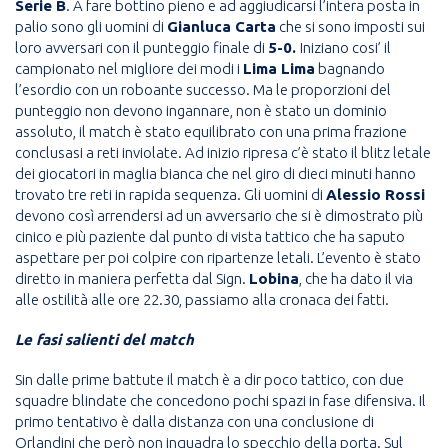
Serie B
. A fare bottino pieno e ad aggiudicarsi l’intera posta in
palio sono gli uomini di
Gianluca Carta
che si sono imposti sui
loro avversari con il punteggio finale di
5-0.
Iniziano cosi’ il
campionato nel migliore dei modi i
Lima Lima
bagnando
l’esordio con un roboante successo. Ma le proporzioni del
punteggio non devono ingannare, non è stato un dominio
assoluto, il match è stato equilibrato con una prima frazione
conclusasi a reti inviolate. Ad inizio ripresa c’è stato il blitz letale
dei giocatori in maglia bianca che nel giro di dieci minuti hanno
trovato tre reti in rapida sequenza. Gli uomini di
Alessio Rossi
devono così arrendersi ad un avversario che si è dimostrato più
cinico e più paziente dal punto di vista tattico che ha saputo
aspettare per poi colpire con ripartenze letali. L’evento è stato
diretto in maniera perfetta dal Sign.
Lobina
, che ha dato il via
alle ostilità alle ore 22.30, passiamo alla cronaca dei fatti.
Le fasi salienti del match
Sin dalle prime battute il match è a dir poco tattico, con due
squadre blindate che concedono pochi spazi in fase difensiva. Il
primo tentativo è dalla distanza con una conclusione di
Orlandini che però non inquadra lo specchio della porta. Sul