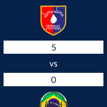
5
vs
0