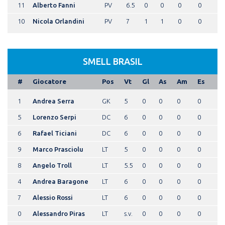
11
Alberto Fanni
PV
6.5
0
0
0
0
10
Nicola Orlandini
PV
7
1
1
0
0
SMELL BRASIL
#
Giocatore
Pos
Vt
Gl
As
Am
Es
1
Andrea Serra
GK
5
0
0
0
0
5
Lorenzo Serpi
DC
6
0
0
0
0
6
Rafael Ticiani
DC
6
0
0
0
0
9
Marco Prasciolu
LT
5
0
0
0
0
8
Angelo Troll
LT
5.5
0
0
0
0
4
Andrea Baragone
LT
6
0
0
0
0
7
Alessio Rossi
LT
6
0
0
0
0
0
Alessandro Piras
LT
s.v.
0
0
0
0