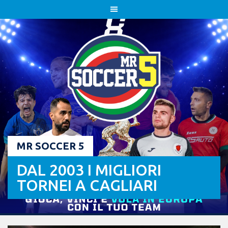
Skip
to
content
MR SOCCER 5
DAL 2003 I MIGLIORI
TORNEI A CAGLIARI