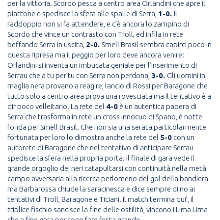
per la vittoria. Scordo pesca a centro area Orlandini che apre il
piattone e spedisce la sfera alle spalle di Serra,
1-0.
Il
raddoppio non si fa attendere, e c’è ancora lo zampino di
Scordo che vince un contrasto con Troll, ed infila in rete
beffando Serra in uscita,
2-0.
Smell Brasil sembra capirci poco in
questa ripresa ma il peggio per loro deve ancora venire:
Orlandini si inventa un imbucata geniale per l’inserimento di
Serrau che a tu per tu con Serra non perdona,
3-0.
Gli uomini in
maglia nera provano a reagire, lancio di Rossi per Baragone che
tutto solo a centro area prova una rovesciata ma il tentativo è a
dir poco velleitario. La rete del
4-0
è un autentica papera di
Serra che trasforma in rete un cross innocuo di Spano, è notte
fonda per Smell Brasil. Che non sia una serata particolarmente
fortunata per loro lo dimostra anche la rete del
5-0
con un
autorete di Baragone che nel tentativo di anticipare Serrau
spedisce la sfera nella propria porta. Il finale di gara vede il
grande orgoglio dei neri catapultarsi con continuità nella metà
campo avversaria alla ricerca perlomeno del gol della bandiera
ma Barbarossa chiude la saracinesca e dice sempre di no ai
tentativi di Troll, Baragone e Ticiani. Il match termina qui’, il
triplice fischio sancisce la fine delle ostilità, vincono i Lima Lima
che a fine gara possono fare festa grande.