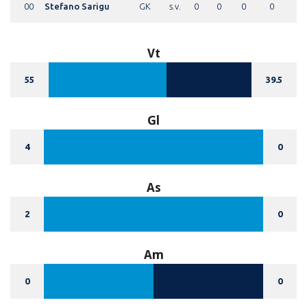
00
Stefano Sarigu
GK
s.v.
0
0
0
0
Vt
55
39.5
Gl
4
0
As
2
0
Am
0
0