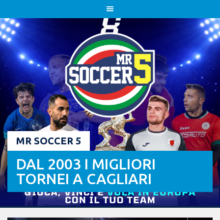
Skip
to
content
MR SOCCER 5
DAL 2003 I MIGLIORI
TORNEI A CAGLIARI