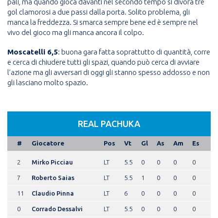
pali, ma quando gioca davanti nel secondo tempo si divora tre
gol clamorosi a due passi dalla porta. Solito problema, gli
manca la freddezza. Si smarca sempre bene ed è sempre nel
vivo del gioco ma gli manca ancora il colpo.
Moscatelli 6,5
: buona gara fatta soprattutto di quantità, corre
e cerca di chiudere tutti gli spazi, quando può cerca di avviare
l’azione ma gli avversari di oggi gli stanno spesso addosso e non
gli lasciano molto spazio.
REAL PACHUKA
#
Giocatore
Pos
Vt
Gl
As
Am
Es
2
Mirko Picciau
LT
5.5
0
0
0
0
7
Roberto Saias
LT
5.5
1
0
0
0
11
Claudio Pinna
LT
6
0
0
0
0
0
Corrado Dessalvi
LT
5.5
0
0
0
0