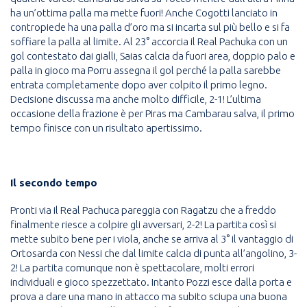
ha un’ottima palla ma mette fuori! Anche Cogotti lanciato in
contropiede ha una palla d’oro ma si incarta sul più bello e si fa
soffiare la palla al limite. Al 23° accorcia il Real Pachuka con un
gol contestato dai gialli, Saias calcia da fuori area, doppio palo e
palla in gioco ma Porru assegna il gol perché la palla sarebbe
entrata completamente dopo aver colpito il primo legno.
Decisione discussa ma anche molto difficile, 2-1! L’ultima
occasione della frazione è per Piras ma Cambarau salva, il primo
tempo finisce con un risultato apertissimo.
Il secondo tempo
Pronti via il Real Pachuca pareggia con Ragatzu che a freddo
finalmente riesce a colpire gli avversari, 2-2! La partita così si
mette subito bene per i viola, anche se arriva al 3° il vantaggio di
Ortosarda con Nessi che dal limite calcia di punta all’angolino, 3-
2! La partita comunque non è spettacolare, molti errori
individuali e gioco spezzettato. Intanto Pozzi esce dalla porta e
prova a dare una mano in attacco ma subito sciupa una buona