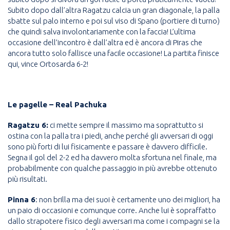
Subito dopo dall’altra Ragatzu calcia un gran diagonale, la palla
sbatte sul palo interno e poi sul viso di Spano (portiere di turno)
che quindi salva involontariamente con la faccia! L’ultima
occasione dell’incontro è dall’altra ed è ancora di Piras che
ancora tutto solo fallisce una facile occasione! La partita finisce
qui, vince Ortosarda 6-2!
Le pagelle – Real Pachuka
Ragatzu 6:
ci mette sempre il massimo ma soprattutto si
ostina con la palla tra i piedi, anche perché gli avversari di oggi
sono più forti di lui fisicamente e passare è davvero difficile.
Segna il gol del 2-2 ed ha davvero molta sfortuna nel finale, ma
probabilmente con qualche passaggio in più avrebbe ottenuto
più risultati.
Pinna 6
: non brilla ma dei suoi è certamente uno dei migliori, ha
un paio di occasioni e comunque corre. Anche lui è sopraffatto
dallo strapotere fisico degli avversari ma come i compagni se la