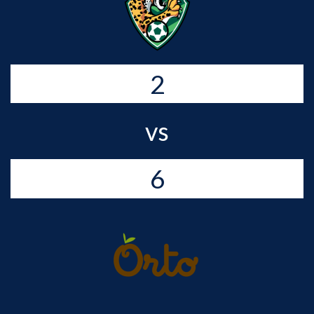
2
vs
6