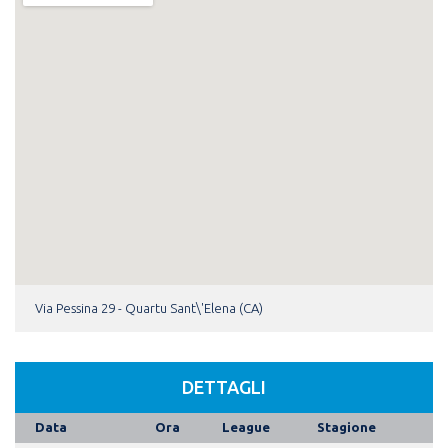
Via Pessina 29 - Quartu Sant\'Elena (CA)
DETTAGLI
Data
Ora
League
Stagione