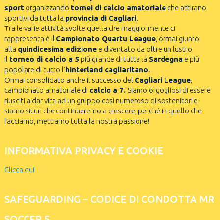
sport
organizzando
tornei di calcio amatoriale
che attirano
sportivi da tutta la
provincia di Cagliari
.
Tra le varie attività svolte quella che maggiormente ci
rappresenta è il
Campionato Quartu League
, ormai giunto
alla
quindicesima edizione
e diventato da oltre un lustro
il
torneo di calcio a 5
più grande di tutta la
Sardegna
e più
popolare di tutto l’
hinterland cagliaritano
.
Ormai consolidato anche il successo del
Cagliari League
,
campionato amatoriale di
calcio a 7.
Siamo orgogliosi di essere
riusciti a dar vita ad un gruppo così numeroso di sostenitori e
siamo sicuri che continueremo a crescere, perché in quello che
facciamo, mettiamo tutta la nostra passione!
INFORMATIVA PRIVACY E COOKIE
Clicca qui
SAFEGUARDING – CODICE DI CONDOTTA MR
SOCCER 5