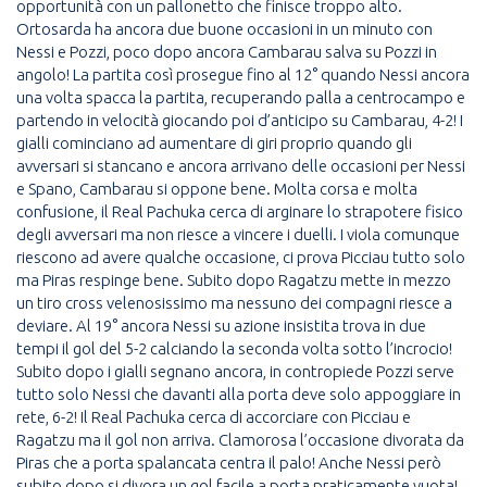
opportunità con un pallonetto che finisce troppo alto.
Ortosarda ha ancora due buone occasioni in un minuto con
Nessi e Pozzi, poco dopo ancora Cambarau salva su Pozzi in
angolo! La partita così prosegue fino al 12° quando Nessi ancora
una volta spacca la partita, recuperando palla a centrocampo e
partendo in velocità giocando poi d’anticipo su Cambarau, 4-2! I
gialli cominciano ad aumentare di giri proprio quando gli
avversari si stancano e ancora arrivano delle occasioni per Nessi
e Spano, Cambarau si oppone bene. Molta corsa e molta
confusione, il Real Pachuka cerca di arginare lo strapotere fisico
degli avversari ma non riesce a vincere i duelli. I viola comunque
riescono ad avere qualche occasione, ci prova Picciau tutto solo
ma Piras respinge bene. Subito dopo Ragatzu mette in mezzo
un tiro cross velenosissimo ma nessuno dei compagni riesce a
deviare. Al 19° ancora Nessi su azione insistita trova in due
tempi il gol del 5-2 calciando la seconda volta sotto l’incrocio!
Subito dopo i gialli segnano ancora, in contropiede Pozzi serve
tutto solo Nessi che davanti alla porta deve solo appoggiare in
rete, 6-2! Il Real Pachuka cerca di accorciare con Picciau e
Ragatzu ma il gol non arriva. Clamorosa l’occasione divorata da
Piras che a porta spalancata centra il palo! Anche Nessi però
subito dopo si divora un gol facile a porta praticamente vuota!