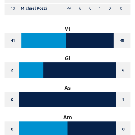
10
Michael Pozzi
PV
6
0
1
0
0
Vt
41
45
Gl
2
6
As
0
1
Am
0
0