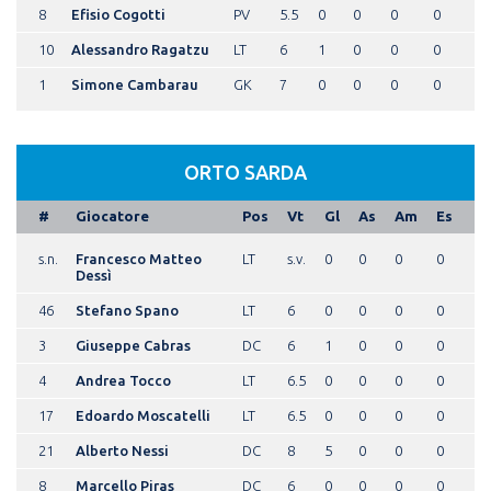
8
Efisio Cogotti
PV
5.5
0
0
0
0
10
Alessandro Ragatzu
LT
6
1
0
0
0
1
Simone Cambarau
GK
7
0
0
0
0
ORTO SARDA
#
Giocatore
Pos
Vt
Gl
As
Am
Es
s.n.
Francesco Matteo
LT
s.v.
0
0
0
0
Dessì
46
Stefano Spano
LT
6
0
0
0
0
3
Giuseppe Cabras
DC
6
1
0
0
0
4
Andrea Tocco
LT
6.5
0
0
0
0
17
Edoardo Moscatelli
LT
6.5
0
0
0
0
21
Alberto Nessi
DC
8
5
0
0
0
8
Marcello Piras
DC
6
0
0
0
0