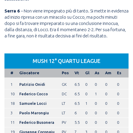
Serra 6
– Non viene impegnato più di tanto. Si mette in evidenza
ad inizio ripresa con un miracolo su Cocco, ma pochi minuti
dopo si fa trovare impreparato su una conclusione innocua,
dalla distanza, di Locci. Era il momentaneo 2-2. Per sua fortuna,
a fine gara, non è risultata decisiva ai fini del risultato.
MUSH 12° QUARTU LEAGUE
#
Giocatore
Pos
Vt
Gl
As
Am
Es
1
Patrizio Onidi
GK
6.5
0
0
0
0
10
Federico Cocco
DC
6.5
0
1
0
0
18
Samuele Locci
LT
6.5
1
0
0
0
3
Paolo Marongiu
LT
6
0
0
0
0
11
Federico Busonera
PV
5.5
0
0
0
0
19
Giuseppe Corongiu
PV
7
3
0
0
0