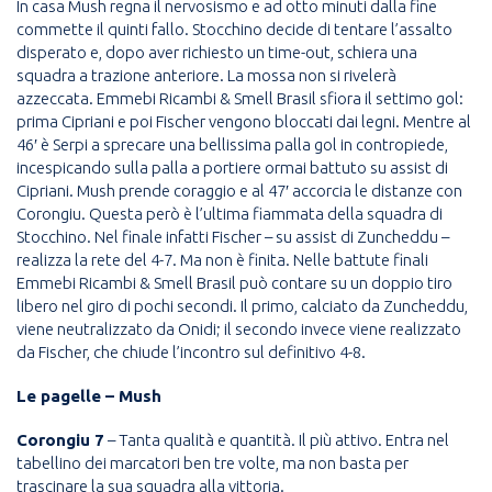
In casa Mush regna il nervosismo e ad otto minuti dalla fine
commette il quinti fallo. Stocchino decide di tentare l’assalto
disperato e, dopo aver richiesto un time-out, schiera una
squadra a trazione anteriore. La mossa non si rivelerà
azzeccata. Emmebi Ricambi & Smell Brasil sfiora il settimo gol:
prima Cipriani e poi Fischer vengono bloccati dai legni. Mentre al
46′ è Serpi a sprecare una bellissima palla gol in contropiede,
incespicando sulla palla a portiere ormai battuto su assist di
Cipriani. Mush prende coraggio e al 47′ accorcia le distanze con
Corongiu. Questa però è l’ultima fiammata della squadra di
Stocchino. Nel finale infatti Fischer – su assist di Zuncheddu –
realizza la rete del 4-7. Ma non è finita. Nelle battute finali
Emmebi Ricambi & Smell Brasil può contare su un doppio tiro
libero nel giro di pochi secondi. Il primo, calciato da Zuncheddu,
viene neutralizzato da Onidi; il secondo invece viene realizzato
da Fischer, che chiude l’incontro sul definitivo 4-8.
Le pagelle – Mush
Corongiu 7
– Tanta qualità e quantità. Il più attivo. Entra nel
tabellino dei marcatori ben tre volte, ma non basta per
trascinare la sua squadra alla vittoria.