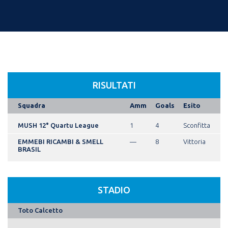
RISULTATI
Squadra
Amm
Goals
Esito
MUSH 12° Quartu League
1
4
Sconfitta
EMMEBI RICAMBI & SMELL
—
8
Vittoria
BRASIL
STADIO
Toto Calcetto