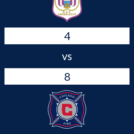
4
vs
8