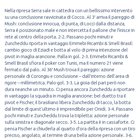
Nella ripresa Serra sale in cattedra con un bellissimo intervento
su una conclusione ravvicinata di Cocco. Al 3′ arriva il pareggio di
Mush: conclusione innocua, di punta, di Locci dalla distanza,
Serra è posizionato male e non intercetta il pallone che finisce in
rete al centro della porta. 2-2. Passano pochi minuti e
Zuncheddu riporta in vantaggio Emmebi Ricambi & Smell Brasil:
cambio gioco di Eziadi e botta al volo di prima intenzione del
pivot in maglia arancione. Palla in gol. 2-3. Emmebi Ricambi &
Smell Brasil sfiora il poker con Tunis, ma il numero 21 viene
fermato dal palo. Al 36′ Mush trova il pareggio: azione
personale di Corongiu e conclusione – dall’interno dell’area di
rigore – millimetrica. Palo-gol. 3-3. La gioia del pari però non
dura neanche un minuto. Ci pensa ancora Zuncheddu a riportare
in vantaggio la squadra in maglia arancione: bel duetto tra il
pivot e Fischer, il brasiliano libera Zuncheddu di tacco, la botta
dal limite di quest’ultimo è imprendibile per Onidi. 3-4. Passano
pochi minuti e Zuncheddu trova la tripletta: azione personale
sulla sinistra e diagonale secco. 3-5. La partita è in cassaforte. Ci
pensa Fischer a chiuderla al quarto d’ora della ripresa con un tiro
preciso, angolato, al termine di una bella azione personale. 3-6.