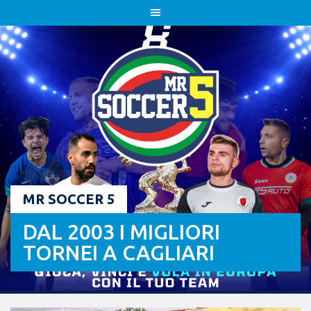
Skip
to
content
MR SOCCER 5
DAL 2003 I MIGLIORI
TORNEI A CAGLIARI