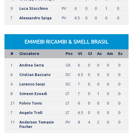
9
Luca Stocchino
PV
6
0
0
1
0
7
Alessandro Spiga
PV
6.5
0
0
0
0
EMMEBI RICAMBI & SMELL BRASIL
#
Giocatore
Pos
Vt
Gl
As
Am
Es
1
Andrea Serra
GK
6
0
0
0
0
6
Cristian Bazzato
DC
6.5
0
0
0
0
4
Lorenzo Serpi
DC
7
0
0
0
0
8
Simeon Ezeadi
LT
7
0
1
0
0
21
Fulvio Tunis
LT
6
0
0
0
0
7
Angelo Troll
LT
6.5
0
0
0
0
11
Anderson Tomasin
PV
8
4
2
0
0
Fischer