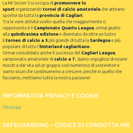
La Mr Soccer 5 si occupa di
promuovere lo
sport
organizzando
tornei di calcio amatoriale
che attirano
sportivi da tutta la
provincia di Cagliari
.
Tra le varie attività svolte quella che maggiormente ci
rappresenta è il
Campionato Quartu League
, ormai giunto
alla
quindicesima edizione
e diventato da oltre un lustro
il
torneo di calcio a 5
più grande di tutta la
Sardegna
e più
popolare di tutto l’
hinterland cagliaritano
.
Ormai consolidato anche il successo del
Cagliari League
,
campionato amatoriale di
calcio a 7.
Siamo orgogliosi di essere
riusciti a dar vita ad un gruppo così numeroso di sostenitori e
siamo sicuri che continueremo a crescere, perché in quello che
facciamo, mettiamo tutta la nostra passione!
INFORMATIVA PRIVACY E COOKIE
Clicca qui
SAFEGUARDING – CODICE DI CONDOTTA MR