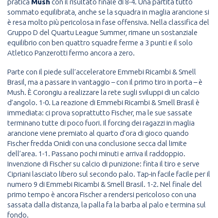
pratica
Mush
con il risultato finale di 8-4. Una partita tutto
sommato equilibrata, anche se la squadra in maglia arancione si
è resa molto più pericolosa in fase offensiva. Nella classifica del
Gruppo D del Quartu League Summer, rimane un sostanziale
equilibrio con ben quattro squadre ferme a 3 punti e il solo
Atletico Panzerotti fermo ancora a zero.
Parte con il piede sull’acceleratore Emmebi Ricambi & Smell
Brasil, ma a passare in vantaggio – con il primo tiro in porta – è
Mush. È Corongiu a realizzare la rete sugli sviluppi di un calcio
d’angolo. 1-0. La reazione di Emmebi Ricambi & Smell Brasil è
immediata: ci prova soprattutto Fischer, ma le sue sassate
terminano tutte di poco fuori. Il forcing dei ragazzi in maglia
arancione viene premiato al quarto d’ora di gioco quando
Fischer fredda Onidi con una conclusione secca dal limite
dell’area. 1-1. Passano pochi minuti e arriva il raddoppio.
Invenzione di Fischer su calcio di punizione: finta il tiro e serve
Cipriani lasciato libero sul secondo palo. Tap-in facile facile per il
numero 9 di Emmebi Ricambi & Smell Brasil. 1-2. Nel finale del
primo tempo è ancora Fischer a rendersi pericoloso con una
sassata dalla distanza, la palla fa la barba al palo e termina sul
fondo.