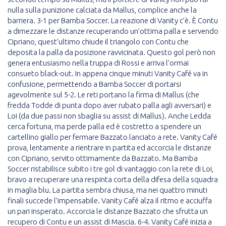
nulla sulla punizione calciata da Mallus, complice anche la
barriera. 3-1 per Bamba Soccer. La reazione di Vanity c’è. È Contu
a dimezzare le distanze recuperando un’ottima palla e servendo
Cipriano, quest’ultimo chiude il triangolo con Contu che
deposita la palla da posizione ravvicinata. Questo gol però non
genera entusiasmo nella truppa di Rossi e arriva l’ormai
consueto black-out. In appena cinque minuti Vanity Café va in
confusione, permettendo a Bamba Soccer di portarsi
agevolmente sul 5-2. Le reti portano la firma di Mallus (che
fredda Todde di punta dopo aver rubato palla agli avversari) e
Loi (da due passi non sbaglia su assist di Mallus). Anche Ledda
cerca fortuna, ma perde palla ed è costretto a spendere un
cartellino giallo per fermare Bazzato lanciato a rete. Vanity Café
prova, lentamente a rientrare in partita ed accorcia le distanze
con Cipriano, servito ottimamente da Bazzato. Ma Bamba
Soccer ristabilisce subito i tre gol di vantaggio con la rete di Loi,
bravo a recuperare una respinta corta della difesa della squadra
in maglia blu. La partita sembra chiusa, ma nei quattro minuti
finali succede l’impensabile. Vanity Café alza il ritmo e acciuffa
un pari insperato. Accorcia le distanze Bazzato che sfrutta un
recupero di Contu e un assist di Mascia. 6-4. Vanity Café inizia a