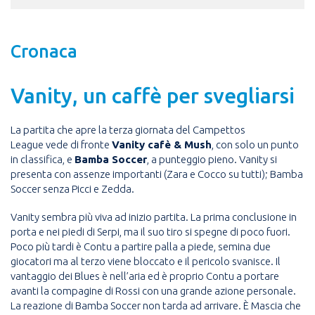
Cronaca
Vanity, un caffè per svegliarsi
La partita che apre la terza giornata del Campettos
League vede di fronte
Vanity cafè & Mush
, con solo un punto
in classifica, e
Bamba Soccer
, a punteggio pieno. Vanity si
presenta con assenze importanti (Zara e Cocco su tutti); Bamba
Soccer senza Picci e Zedda.
Vanity sembra più viva ad inizio partita. La prima conclusione in
porta e nei piedi di Serpi, ma il suo tiro si spegne di poco fuori.
Poco più tardi è Contu a partire palla a piede, semina due
giocatori ma al terzo viene bloccato e il pericolo svanisce. Il
vantaggio dei Blues è nell’aria ed è proprio Contu a portare
avanti la compagine di Rossi con una grande azione personale.
La reazione di Bamba Soccer non tarda ad arrivare. È Mascia che