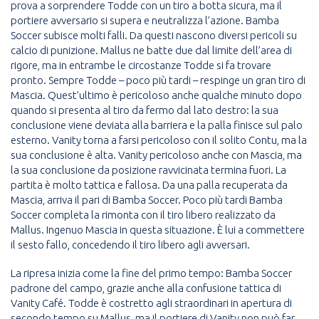
prova a sorprendere Todde con un tiro a botta sicura, ma il
portiere avversario si supera e neutralizza l’azione. Bamba
Soccer subisce molti falli. Da questi nascono diversi pericoli su
calcio di punizione. Mallus ne batte due dal limite dell’area di
rigore, ma in entrambe le circostanze Todde si fa trovare
pronto. Sempre Todde – poco più tardi – respinge un gran tiro di
Mascia. Quest’ultimo è pericoloso anche qualche minuto dopo
quando si presenta al tiro da fermo dal lato destro: la sua
conclusione viene deviata alla barriera e la palla finisce sul palo
esterno. Vanity torna a farsi pericoloso con il solito Contu, ma la
sua conclusione è alta. Vanity pericoloso anche con Mascia, ma
la sua conclusione da posizione ravvicinata termina fuori. La
partita è molto tattica e fallosa. Da una palla recuperata da
Mascia, arriva il pari di Bamba Soccer. Poco più tardi Bamba
Soccer completa la rimonta con il tiro libero realizzato da
Mallus. Ingenuo Mascia in questa situazione. È lui a commettere
il sesto fallo, concedendo il tiro libero agli avversari.
La ripresa inizia come la fine del primo tempo: Bamba Soccer
padrone del campo, grazie anche alla confusione tattica di
Vanity Café. Todde è costretto agli straordinari in apertura di
secondo tempo su Mallus, ma il portiere di Vanity non può far