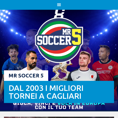
Skip
to
content
MR SOCCER 5
DAL 2003 I MIGLIORI
TORNEI A CAGLIARI