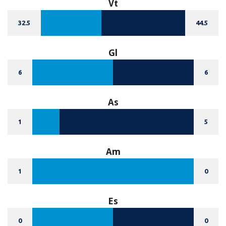
Vt
32.5
44.5
Gl
6
6
As
1
5
Am
1
0
Es
0
0