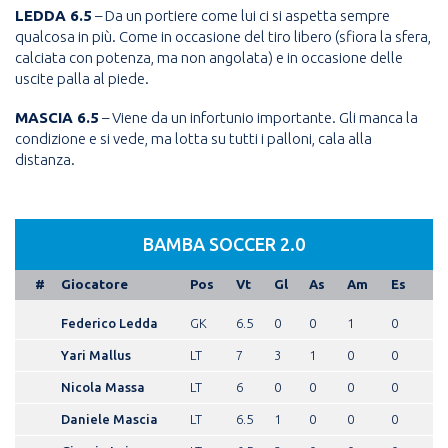
LEDDA 6.5
– Da un portiere come lui ci si aspetta sempre
qualcosa in più. Come in occasione del tiro libero (sfiora la sfera,
calciata con potenza, ma non angolata) e in occasione delle
uscite palla al piede.
MASCIA 6.5
– Viene da un infortunio importante. Gli manca la
condizione e si vede, ma lotta su tutti i palloni, cala alla
distanza.
BAMBA SOCCER 2.0
#
Giocatore
Pos
Vt
Gl
As
Am
Es
Federico Ledda
GK
6.5
0
0
1
0
Yari Mallus
LT
7
3
1
0
0
Nicola Massa
LT
6
0
0
0
0
Daniele Mascia
LT
6.5
1
0
0
0