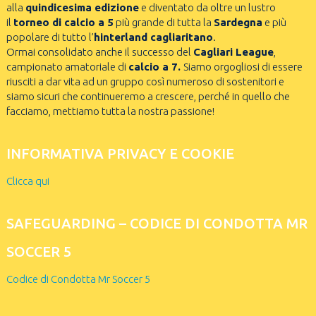
alla
quindicesima edizione
e diventato da oltre un lustro
il
torneo di calcio a 5
più grande di tutta la
Sardegna
e più
popolare di tutto l’
hinterland cagliaritano
.
Ormai consolidato anche il successo del
Cagliari League
,
campionato amatoriale di
calcio a 7.
Siamo orgogliosi di essere
riusciti a dar vita ad un gruppo così numeroso di sostenitori e
siamo sicuri che continueremo a crescere, perché in quello che
facciamo, mettiamo tutta la nostra passione!
INFORMATIVA PRIVACY E COOKIE
Clicca qui
SAFEGUARDING – CODICE DI CONDOTTA MR
SOCCER 5
Codice di Condotta Mr Soccer 5