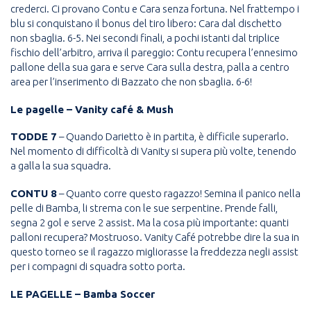
crederci. Ci provano Contu e Cara senza fortuna. Nel frattempo i
blu si conquistano il bonus del tiro libero: Cara dal dischetto
non sbaglia. 6-5. Nei secondi finali, a pochi istanti dal triplice
fischio dell’arbitro, arriva il pareggio: Contu recupera l’ennesimo
pallone della sua gara e serve Cara sulla destra, palla a centro
area per l’inserimento di Bazzato che non sbaglia. 6-6!
Le pagelle – Vanity café & Mush
TODDE 7
– Quando Darietto è in partita, è difficile superarlo.
Nel momento di difficoltà di Vanity si supera più volte, tenendo
a galla la sua squadra.
CONTU 8
– Quanto corre questo ragazzo! Semina il panico nella
pelle di Bamba, li strema con le sue serpentine. Prende falli,
segna 2 gol e serve 2 assist. Ma la cosa più importante: quanti
palloni recupera? Mostruoso. Vanity Café potrebbe dire la sua in
questo torneo se il ragazzo migliorasse la freddezza negli assist
per i compagni di squadra sotto porta.
LE PAGELLE – Bamba Soccer