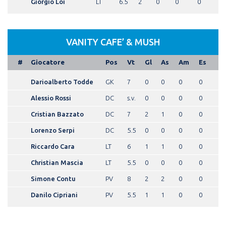
Giorgio Loi
LT
6.5
2
0
0
0
VANITY CAFE’ & MUSH
#
Giocatore
Pos
Vt
Gl
As
Am
Es
Darioalberto Todde
GK
7
0
0
0
0
Alessio Rossi
DC
s.v.
0
0
0
0
Cristian Bazzato
DC
7
2
1
0
0
Lorenzo Serpi
DC
5.5
0
0
0
0
Riccardo Cara
LT
6
1
1
0
0
Christian Mascia
LT
5.5
0
0
0
0
Simone Contu
PV
8
2
2
0
0
Danilo Cipriani
PV
5.5
1
1
0
0