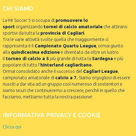
CHI SIAMO
La Mr Soccer 5 si occupa di
promuovere lo
sport
organizzando
tornei di calcio amatoriale
che attirano
sportivi da tutta la
provincia di Cagliari
.
Tra le varie attività svolte quella che maggiormente ci
rappresenta è il
Campionato Quartu League
, ormai giunto
alla
quindicesima edizione
e diventato da oltre un lustro
il
torneo di calcio a 5
più grande di tutta la
Sardegna
e più
popolare di tutto l’
hinterland cagliaritano
.
Ormai consolidato anche il successo del
Cagliari League
,
campionato amatoriale di
calcio a 7.
Siamo orgogliosi di essere
riusciti a dar vita ad un gruppo così numeroso di sostenitori e
siamo sicuri che continueremo a crescere, perché in quello che
facciamo, mettiamo tutta la nostra passione!
INFORMATIVA PRIVACY E COOKIE
Clicca qui