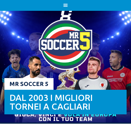
Skip
to
content
MR SOCCER 5
DAL 2003 I MIGLIORI
TORNEI A CAGLIARI