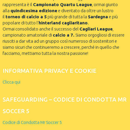
rappresenta è il
Campionato Quartu League
, ormai giunto
alla
quindicesima edizione
e diventato da oltre un lustro
il
torneo di calcio a 5
più grande di tutta la
Sardegna
e più
popolare di tutto l’
hinterland cagliaritano
.
Ormai consolidato anche il successo del
Cagliari League
,
campionato amatoriale di
calcio a 7.
Siamo orgogliosi di essere
riusciti a dar vita ad un gruppo così numeroso di sostenitori e
siamo sicuri che continueremo a crescere, perché in quello che
facciamo, mettiamo tutta la nostra passione!
INFORMATIVA PRIVACY E COOKIE
Clicca qui
SAFEGUARDING – CODICE DI CONDOTTA MR
SOCCER 5
Codice di Condotta Mr Soccer 5