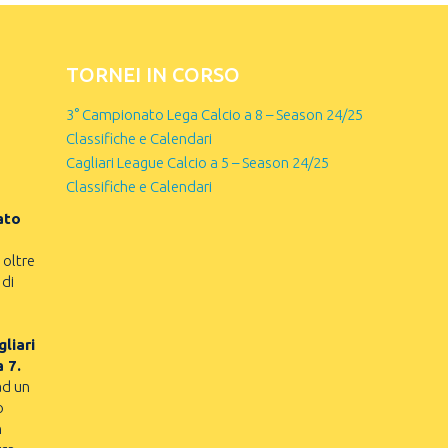
TORNEI IN CORSO
3° Campionato Lega Calcio a 8 – Season 24/25
Classifiche e Calendari
Cagliari League Calcio a 5 – Season 24/25
Classifiche e Calendari
ato
 oltre
 di
liari
a 7.
ad un
o
n