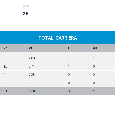
ANNI
26
TOTALI CARRIERA
Pr
Vt
Gl
As
4
7.00
2
1
15
5.71
1
0
4
6.38
0
0
0
0
0
0
23
19.09
3
1