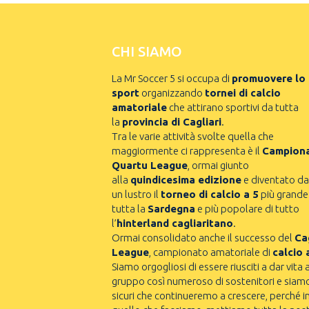
CHI SIAMO
La Mr Soccer 5 si occupa di
promuovere lo
sport
organizzando
tornei di calcio
amatoriale
che attirano sportivi da tutta
la
provincia di Cagliari
.
Tra le varie attività svolte quella che
maggiormente ci rappresenta è il
Campion
Quartu League
, ormai giunto
alla
quindicesima edizione
e diventato da
un lustro il
torneo di calcio a 5
più grande
tutta la
Sardegna
e più popolare di tutto
l’
hinterland cagliaritano
.
Ormai consolidato anche il successo del
Cag
League
, campionato amatoriale di
calcio 
Siamo orgogliosi di essere riusciti a dar vita 
gruppo così numeroso di sostenitori e siam
sicuri che continueremo a crescere, perché i