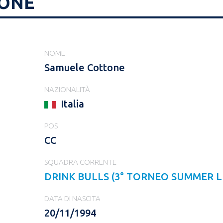
TONE
NOME
Samuele Cottone
NAZIONALITÀ
Italia
POS
CC
SQUADRA CORRENTE
DRINK BULLS (3° TORNEO SUMMER LE
DATA DI NASCITA
20/11/1994