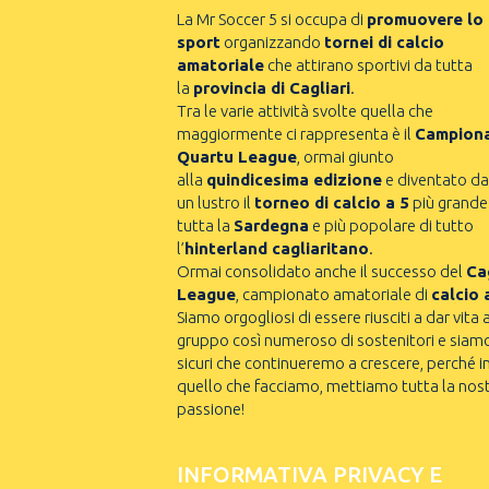
La Mr Soccer 5 si occupa di
promuovere lo
sport
organizzando
tornei di calcio
amatoriale
che attirano sportivi da tutta
la
provincia di Cagliari
.
Tra le varie attività svolte quella che
maggiormente ci rappresenta è il
Campion
Quartu League
, ormai giunto
alla
quindicesima edizione
e diventato da
un lustro il
torneo di calcio a 5
più grande
tutta la
Sardegna
e più popolare di tutto
l’
hinterland cagliaritano
.
Ormai consolidato anche il successo del
Cag
League
, campionato amatoriale di
calcio 
Siamo orgogliosi di essere riusciti a dar vita 
gruppo così numeroso di sostenitori e siam
sicuri che continueremo a crescere, perché i
quello che facciamo, mettiamo tutta la nos
passione!
INFORMATIVA PRIVACY E