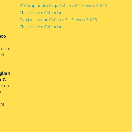
3° Campionato Lega Calcio a 8 – Season 24/25
Classifiche e Calendari
Cagliari League Calcio a 5 – Season 24/25
Classifiche e Calendari
ato
 oltre
 di
liari
a 7.
ad un
o
n
tra