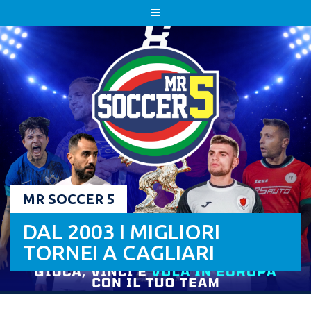
Skip
to
content
MR SOCCER 5
DAL 2003 I MIGLIORI
TORNEI A CAGLIARI