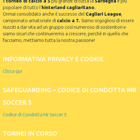
il
torneo di calcio a 5
più grande di tutta la
Sardegna
e più
popolare di tutto l’
hinterland cagliaritano
.
Ormai consolidato anche il successo del
Cagliari League
,
campionato amatoriale di
calcio a 7.
Siamo orgogliosi di essere
riusciti a dar vita ad un gruppo così numeroso di sostenitori e
siamo sicuri che continueremo a crescere, perché in quello che
facciamo, mettiamo tutta la nostra passione!
INFORMATIVA PRIVACY E COOKIE
Clicca qui
SAFEGUARDING – CODICE DI CONDOTTA MR
SOCCER 5
Codice di Condotta Mr Soccer 5
TORNEI IN CORSO