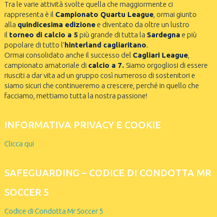
Tra le varie attività svolte quella che maggiormente ci
rappresenta è il
Campionato Quartu League
, ormai giunto
alla
quindicesima edizione
e diventato da oltre un lustro
il
torneo di calcio a 5
più grande di tutta la
Sardegna
e più
popolare di tutto l’
hinterland cagliaritano
.
Ormai consolidato anche il successo del
Cagliari League
,
campionato amatoriale di
calcio a 7.
Siamo orgogliosi di essere
riusciti a dar vita ad un gruppo così numeroso di sostenitori e
siamo sicuri che continueremo a crescere, perché in quello che
facciamo, mettiamo tutta la nostra passione!
INFORMATIVA PRIVACY E COOKIE
Clicca qui
SAFEGUARDING – CODICE DI CONDOTTA MR
SOCCER 5
Codice di Condotta Mr Soccer 5