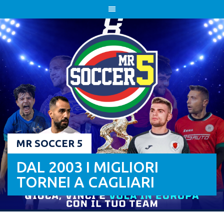
Skip
to
content
MR SOCCER 5
DAL 2003 I MIGLIORI
TORNEI A CAGLIARI