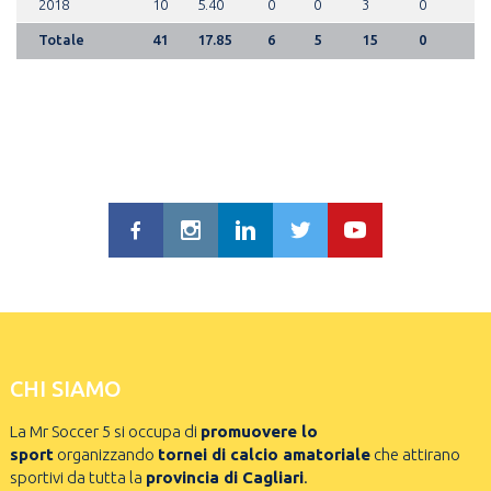
2018
10
5.40
0
0
3
0
Totale
41
17.85
6
5
15
0
CHI SIAMO
La Mr Soccer 5 si occupa di
promuovere lo
sport
organizzando
tornei di calcio amatoriale
che attirano
sportivi da tutta la
provincia di Cagliari
.