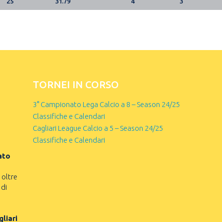
25
31.79
4
3
TORNEI IN CORSO
3° Campionato Lega Calcio a 8 – Season 24/25
Classifiche e Calendari
Cagliari League Calcio a 5 – Season 24/25
Classifiche e Calendari
ato
 oltre
 di
liari