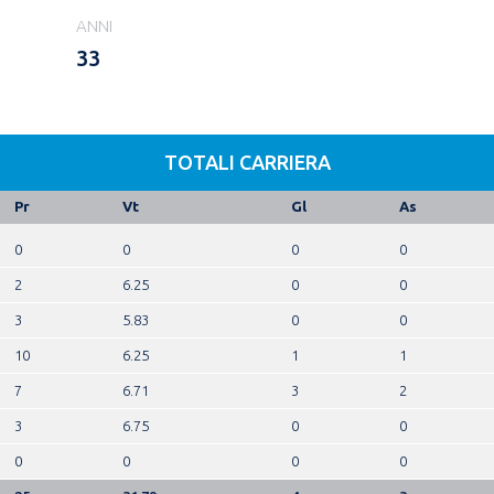
ANNI
33
TOTALI CARRIERA
Pr
Vt
Gl
As
0
0
0
0
2
6.25
0
0
3
5.83
0
0
10
6.25
1
1
7
6.71
3
2
3
6.75
0
0
0
0
0
0