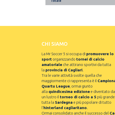
Totale
CHI SIAMO
La Mr Soccer 5 si occupa di
promuovere lo
sport
organizzando
tornei di calcio
amatoriale
che attirano sportivi da tutta
la
provincia di Cagliari
.
Tra le varie attività svolte quella che
maggiormente ci rappresenta è il
Campion
Quartu League
, ormai giunto
alla
quindicesima edizione
e diventato da
un lustro il
torneo di calcio a 5
più grande
tutta la
Sardegna
e più popolare di tutto
l’
hinterland cagliaritano
.
Ormai consolidato anche il successo del
Cag