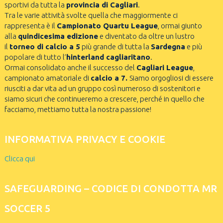
sportivi da tutta la
provincia di Cagliari
.
Tra le varie attività svolte quella che maggiormente ci
rappresenta è il
Campionato Quartu League
, ormai giunto
alla
quindicesima edizione
e diventato da oltre un lustro
il
torneo di calcio a 5
più grande di tutta la
Sardegna
e più
popolare di tutto l’
hinterland cagliaritano
.
Ormai consolidato anche il successo del
Cagliari League
,
campionato amatoriale di
calcio a 7.
Siamo orgogliosi di essere
riusciti a dar vita ad un gruppo così numeroso di sostenitori e
siamo sicuri che continueremo a crescere, perché in quello che
facciamo, mettiamo tutta la nostra passione!
INFORMATIVA PRIVACY E COOKIE
Clicca qui
SAFEGUARDING – CODICE DI CONDOTTA MR
SOCCER 5