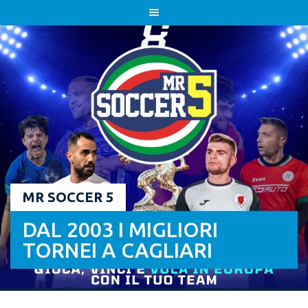
Skip
to
content
MR SOCCER 5
DAL 2003 I MIGLIORI
TORNEI A CAGLIARI