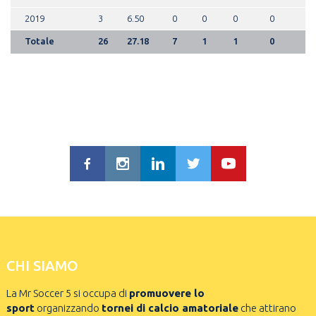
2019
3
6.50
0
0
0
0
Totale
26
27.18
7
1
1
0
CHI SIAMO
La Mr Soccer 5 si occupa di
promuovere lo
sport
organizzando
tornei di calcio amatoriale
che attirano