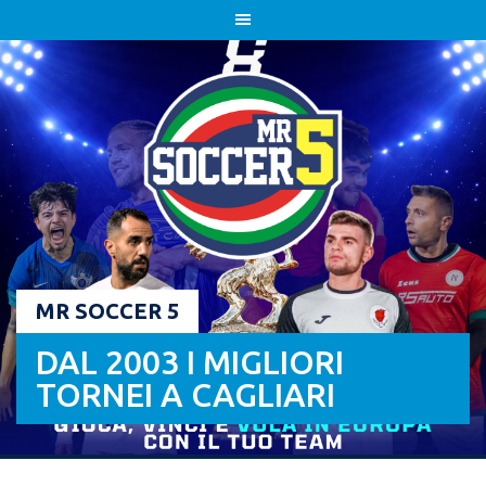
Skip
to
content
MR SOCCER 5
DAL 2003 I MIGLIORI
TORNEI A CAGLIARI