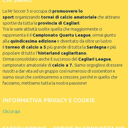
La Mr Soccer 5 si occupa di
promuovere lo
sport
organizzando
tornei di calcio amatoriale
che attirano
sportivi da tutta la
provincia di Cagliari
.
Tra le varie attività svolte quella che maggiormente ci
rappresenta è il
Campionato Quartu League
, ormai giunto
alla
quindicesima edizione
e diventato da oltre un lustro
il
torneo di calcio a 5
più grande di tutta la
Sardegna
e più
popolare di tutto l’
hinterland cagliaritano
.
Ormai consolidato anche il successo del
Cagliari League
,
campionato amatoriale di
calcio a 7.
Siamo orgogliosi di essere
riusciti a dar vita ad un gruppo così numeroso di sostenitori e
siamo sicuri che continueremo a crescere, perché in quello che
facciamo, mettiamo tutta la nostra passione!
INFORMATIVA PRIVACY E COOKIE
Clicca qui