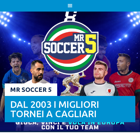
Skip
to
content
MR SOCCER 5
DAL 2003 I MIGLIORI
TORNEI A CAGLIARI