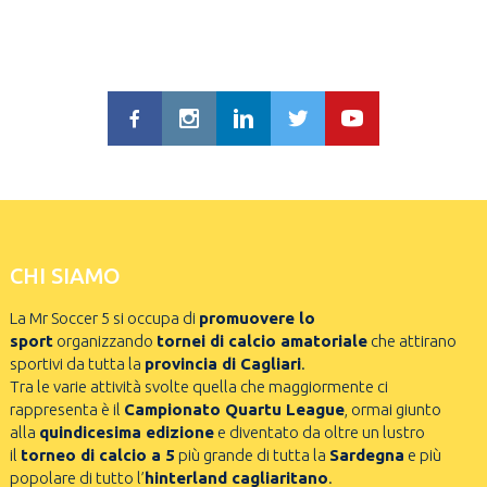
CHI SIAMO
La Mr Soccer 5 si occupa di
promuovere lo
sport
organizzando
tornei di calcio amatoriale
che attirano
sportivi da tutta la
provincia di Cagliari
.
Tra le varie attività svolte quella che maggiormente ci
rappresenta è il
Campionato Quartu League
, ormai giunto
alla
quindicesima edizione
e diventato da oltre un lustro
il
torneo di calcio a 5
più grande di tutta la
Sardegna
e più
popolare di tutto l’
hinterland cagliaritano
.