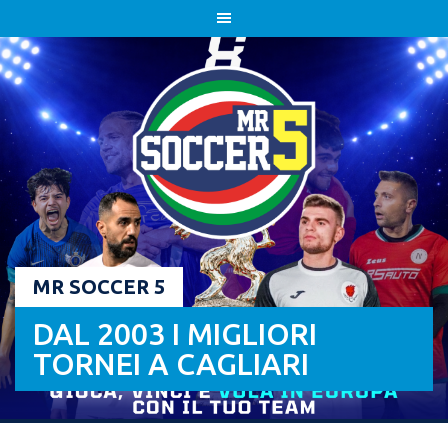
Skip
to
content
MR SOCCER 5
DAL 2003 I MIGLIORI
TORNEI A CAGLIARI