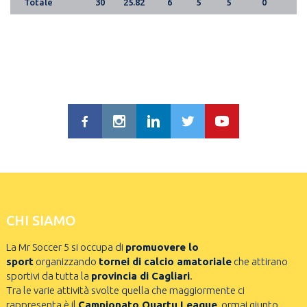
Totale
30
25.82
6
5
5
0
CHI SIAMO
La Mr Soccer 5 si occupa di
promuovere lo
sport
organizzando
tornei di calcio amatoriale
che attirano
sportivi da tutta la
provincia di Cagliari
.
Tra le varie attività svolte quella che maggiormente ci
rappresenta è il
Campionato Quartu League
, ormai giunto