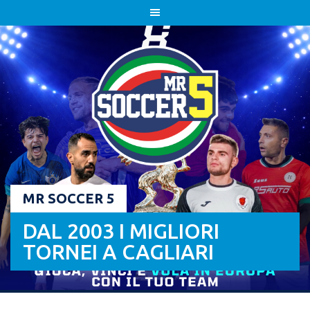
Skip
to
content
MR SOCCER 5
DAL 2003 I MIGLIORI
TORNEI A CAGLIARI