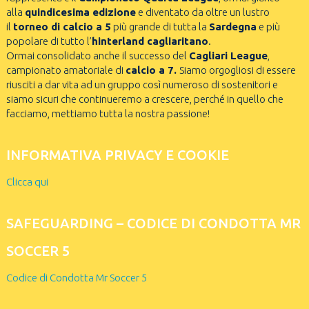
alla
quindicesima edizione
e diventato da oltre un lustro
il
torneo di calcio a 5
più grande di tutta la
Sardegna
e più
popolare di tutto l’
hinterland cagliaritano
.
Ormai consolidato anche il successo del
Cagliari League
,
campionato amatoriale di
calcio a 7.
Siamo orgogliosi di essere
riusciti a dar vita ad un gruppo così numeroso di sostenitori e
siamo sicuri che continueremo a crescere, perché in quello che
facciamo, mettiamo tutta la nostra passione!
INFORMATIVA PRIVACY E COOKIE
Clicca qui
SAFEGUARDING – CODICE DI CONDOTTA MR
SOCCER 5
Codice di Condotta Mr Soccer 5