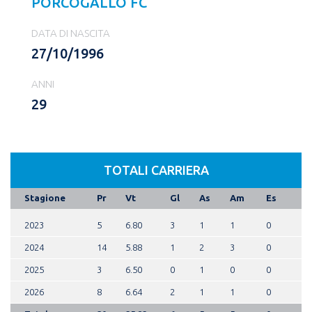
PORCOGALLO FC
DATA DI NASCITA
27/10/1996
ANNI
29
TOTALI CARRIERA
Stagione
Pr
Vt
Gl
As
Am
Es
2023
5
6.80
3
1
1
0
2024
14
5.88
1
2
3
0
2025
3
6.50
0
1
0
0
2026
8
6.64
2
1
1
0