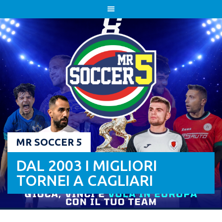
Skip
to
content
MR SOCCER 5
DAL 2003 I MIGLIORI
TORNEI A CAGLIARI