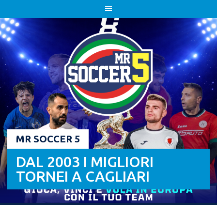
Skip
to
content
MR SOCCER 5
DAL 2003 I MIGLIORI
TORNEI A CAGLIARI