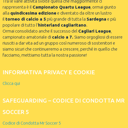
Tra le varie attività svolte quella che maggiormente ci
rappresenta è il
Campionato Quartu League
, ormai giunto
alla
quindicesima edizione
e diventato da oltre un lustro
il
torneo di calcio a 5
più grande di tutta la
Sardegna
e più
popolare di tutto l’
hinterland cagliaritano
.
Ormai consolidato anche il successo del
Cagliari League
,
campionato amatoriale di
calcio a 7.
Siamo orgogliosi di essere
riusciti a dar vita ad un gruppo così numeroso di sostenitori e
siamo sicuri che continueremo a crescere, perché in quello che
facciamo, mettiamo tutta la nostra passione!
INFORMATIVA PRIVACY E COOKIE
Clicca qui
SAFEGUARDING – CODICE DI CONDOTTA MR
SOCCER 5
Codice di Condotta Mr Soccer 5