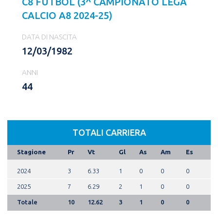
C8 FUTBOL (3^ CAMPIONATO LEGA
CALCIO A8 2024-25)
DATA DI NASCITA
12/03/1982
ANNI
44
TOTALI CARRIERA
Stagione
Pr
Vt
Gl
As
Am
Es
2024
3
6.33
1
0
0
0
2025
7
6.29
2
1
0
0
Totale
10
12.62
3
1
0
0