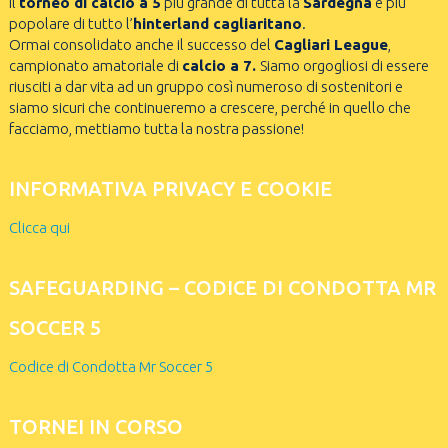
il
torneo di calcio a 5
più grande di tutta la
Sardegna
e più
popolare di tutto l’
hinterland cagliaritano
.
Ormai consolidato anche il successo del
Cagliari League
,
campionato amatoriale di
calcio a 7.
Siamo orgogliosi di essere
riusciti a dar vita ad un gruppo così numeroso di sostenitori e
siamo sicuri che continueremo a crescere, perché in quello che
facciamo, mettiamo tutta la nostra passione!
INFORMATIVA PRIVACY E COOKIE
Clicca qui
SAFEGUARDING – CODICE DI CONDOTTA MR
SOCCER 5
Codice di Condotta Mr Soccer 5
TORNEI IN CORSO