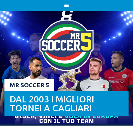
Skip
to
content
MR SOCCER 5
DAL 2003 I MIGLIORI
TORNEI A CAGLIARI