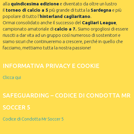
alla
quindicesima edizione
e diventato da oltre un lustro
il
torneo di calcio a 5
più grande di tutta la
Sardegna
e più
popolare di tutto l’
hinterland cagliaritano
.
Ormai consolidato anche il successo del
Cagliari League
,
campionato amatoriale di
calcio a 7.
Siamo orgogliosi di essere
riusciti a dar vita ad un gruppo così numeroso di sostenitori e
siamo sicuri che continueremo a crescere, perché in quello che
facciamo, mettiamo tutta la nostra passione!
INFORMATIVA PRIVACY E COOKIE
Clicca qui
SAFEGUARDING – CODICE DI CONDOTTA MR
SOCCER 5
Codice di Condotta Mr Soccer 5