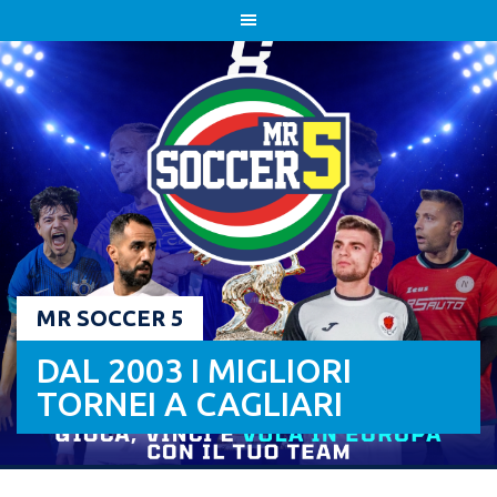
Skip
to
content
MR SOCCER 5
DAL 2003 I MIGLIORI
TORNEI A CAGLIARI