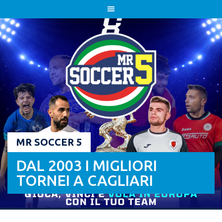
Skip
to
content
MR SOCCER 5
DAL 2003 I MIGLIORI
TORNEI A CAGLIARI