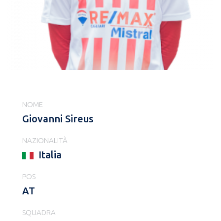
NOME
Giovanni Sireus
NAZIONALITÀ
Italia
POS
AT
SQUADRA