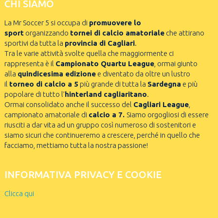
CHI SIAMO
La Mr Soccer 5 si occupa di
promuovere lo
sport
organizzando
tornei di calcio amatoriale
che attirano
sportivi da tutta la
provincia di Cagliari
.
Tra le varie attività svolte quella che maggiormente ci
rappresenta è il
Campionato Quartu League
, ormai giunto
alla
quindicesima edizione
e diventato da oltre un lustro
il
torneo di calcio a 5
più grande di tutta la
Sardegna
e più
popolare di tutto l’
hinterland cagliaritano
.
Ormai consolidato anche il successo del
Cagliari League
,
campionato amatoriale di
calcio a 7.
Siamo orgogliosi di essere
riusciti a dar vita ad un gruppo così numeroso di sostenitori e
siamo sicuri che continueremo a crescere, perché in quello che
facciamo, mettiamo tutta la nostra passione!
INFORMATIVA PRIVACY E COOKIE
Clicca qui