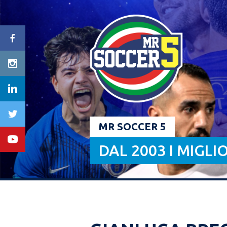
Skip
to
content
MR SOCCER 5
DAL 2003 I MIGLI