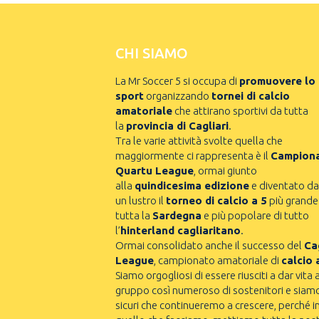
CHI SIAMO
La Mr Soccer 5 si occupa di
promuovere lo
sport
organizzando
tornei di calcio
amatoriale
che attirano sportivi da tutta
la
provincia di Cagliari
.
Tra le varie attività svolte quella che
maggiormente ci rappresenta è il
Campion
Quartu League
, ormai giunto
alla
quindicesima edizione
e diventato da
un lustro il
torneo di calcio a 5
più grande
tutta la
Sardegna
e più popolare di tutto
l’
hinterland cagliaritano
.
Ormai consolidato anche il successo del
Cag
League
, campionato amatoriale di
calcio 
Siamo orgogliosi di essere riusciti a dar vita 
gruppo così numeroso di sostenitori e siam
sicuri che continueremo a crescere, perché i