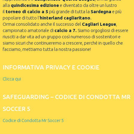
alla
quindicesima edizione
e diventato da oltre un lustro
il
torneo di calcio a 5
più grande di tutta la
Sardegna
e più
popolare di tutto l’
hinterland cagliaritano
.
Ormai consolidato anche il successo del
Cagliari League
,
campionato amatoriale di
calcio a 7.
Siamo orgogliosi di essere
riusciti a dar vita ad un gruppo così numeroso di sostenitori e
siamo sicuri che continueremo a crescere, perché in quello che
facciamo, mettiamo tutta la nostra passione!
INFORMATIVA PRIVACY E COOKIE
Clicca qui
SAFEGUARDING – CODICE DI CONDOTTA MR
SOCCER 5
Codice di Condotta Mr Soccer 5