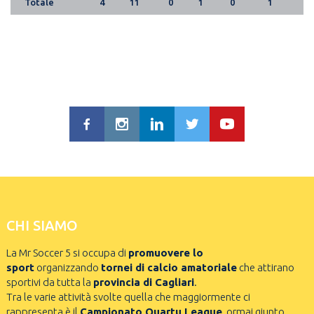
Totale
4
11
0
1
0
1
CHI SIAMO
La Mr Soccer 5 si occupa di
promuovere lo
sport
organizzando
tornei di calcio amatoriale
che attirano
sportivi da tutta la
provincia di Cagliari
.
Tra le varie attività svolte quella che maggiormente ci
rappresenta è il
Campionato Quartu League
, ormai giunto