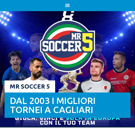
Skip
to
content
MR SOCCER 5
DAL 2003 I MIGLIORI
TORNEI A CAGLIARI