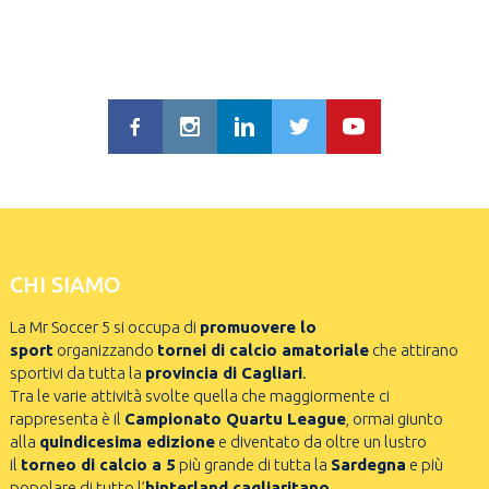
CHI SIAMO
La Mr Soccer 5 si occupa di
promuovere lo
sport
organizzando
tornei di calcio amatoriale
che attirano
sportivi da tutta la
provincia di Cagliari
.
Tra le varie attività svolte quella che maggiormente ci
rappresenta è il
Campionato Quartu League
, ormai giunto
alla
quindicesima edizione
e diventato da oltre un lustro
il
torneo di calcio a 5
più grande di tutta la
Sardegna
e più
popolare di tutto l’
hinterland cagliaritano
.