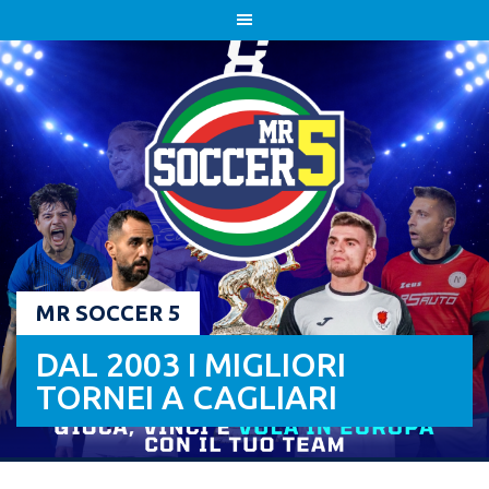
Skip
to
content
MR SOCCER 5
DAL 2003 I MIGLIORI
TORNEI A CAGLIARI