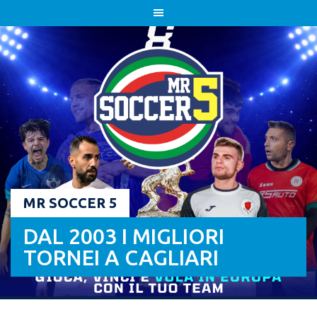
Skip
to
content
MR SOCCER 5
DAL 2003 I MIGLIORI
TORNEI A CAGLIARI