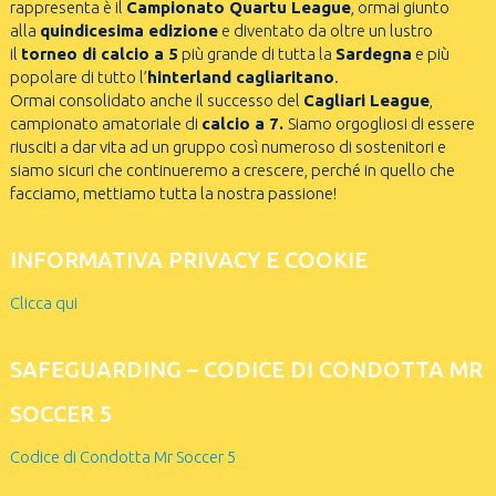
rappresenta è il
Campionato Quartu League
, ormai giunto
alla
quindicesima edizione
e diventato da oltre un lustro
il
torneo di calcio a 5
più grande di tutta la
Sardegna
e più
popolare di tutto l’
hinterland cagliaritano
.
Ormai consolidato anche il successo del
Cagliari League
,
campionato amatoriale di
calcio a 7.
Siamo orgogliosi di essere
riusciti a dar vita ad un gruppo così numeroso di sostenitori e
siamo sicuri che continueremo a crescere, perché in quello che
facciamo, mettiamo tutta la nostra passione!
INFORMATIVA PRIVACY E COOKIE
Clicca qui
SAFEGUARDING – CODICE DI CONDOTTA MR
SOCCER 5
Codice di Condotta Mr Soccer 5