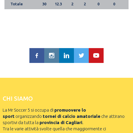
Totale
30
12.3
2
2
0
0
CHI SIAMO
La Mr Soccer 5 si occupa di
promuovere lo
sport
organizzando
tornei di calcio amatoriale
che attirano
sportivi da tutta la
provincia di Cagliari
.
Tra le varie attività svolte quella che maggiormente ci