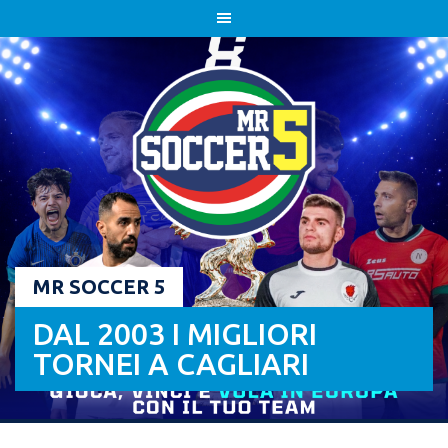
Skip
to
content
MR SOCCER 5
DAL 2003 I MIGLIORI
TORNEI A CAGLIARI