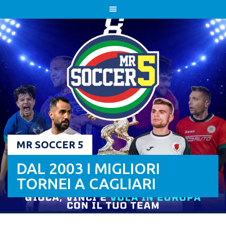
Skip
to
content
MR SOCCER 5
DAL 2003 I MIGLIORI
TORNEI A CAGLIARI