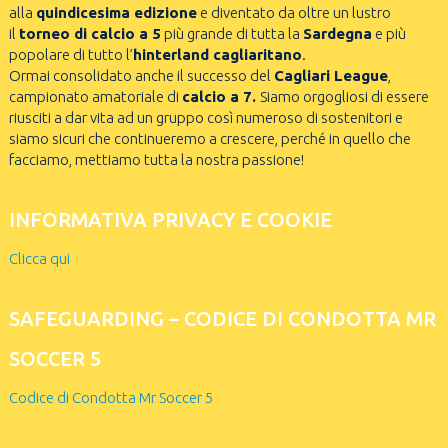
alla
quindicesima edizione
e diventato da oltre un lustro
il
torneo di calcio a 5
più grande di tutta la
Sardegna
e più
popolare di tutto l’
hinterland cagliaritano
.
Ormai consolidato anche il successo del
Cagliari League
,
campionato amatoriale di
calcio a 7.
Siamo orgogliosi di essere
riusciti a dar vita ad un gruppo così numeroso di sostenitori e
siamo sicuri che continueremo a crescere, perché in quello che
facciamo, mettiamo tutta la nostra passione!
INFORMATIVA PRIVACY E COOKIE
Clicca qui
SAFEGUARDING – CODICE DI CONDOTTA MR
SOCCER 5
Codice di Condotta Mr Soccer 5