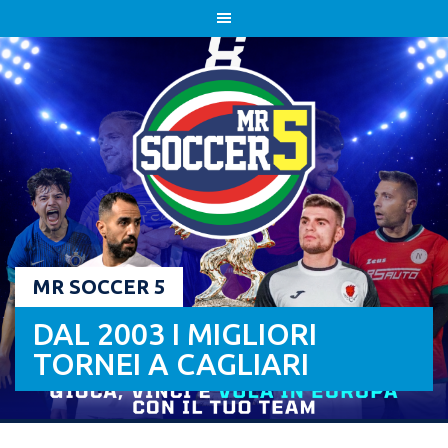
Skip
to
content
MR SOCCER 5
DAL 2003 I MIGLIORI
TORNEI A CAGLIARI