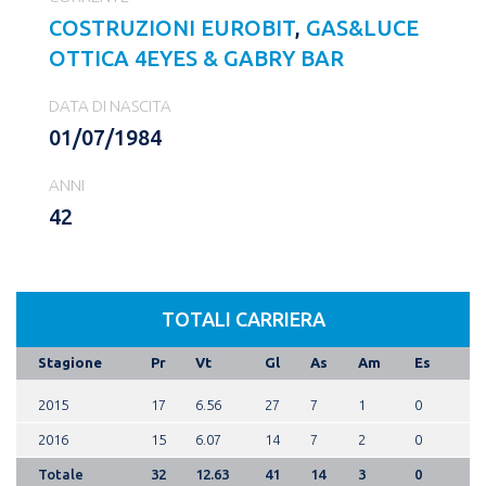
COSTRUZIONI EUROBIT
,
GAS&LUCE
OTTICA 4EYES & GABRY BAR
DATA DI NASCITA
01/07/1984
ANNI
42
TOTALI CARRIERA
Stagione
Pr
Vt
Gl
As
Am
Es
2015
17
6.56
27
7
1
0
2016
15
6.07
14
7
2
0
Totale
32
12.63
41
14
3
0