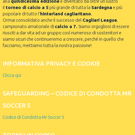
alla
quindicesima edizione
e diventato da oltre un lustro
il
torneo di calcio a 5
più grande di tutta la
Sardegna
e più
popolare di tutto l’
hinterland cagliaritano
.
Ormai consolidato anche il successo del
Cagliari League
,
campionato amatoriale di
calcio a 7.
Siamo orgogliosi di essere
riusciti a dar vita ad un gruppo così numeroso di sostenitori e
siamo sicuri che continueremo a crescere, perché in quello che
facciamo, mettiamo tutta la nostra passione!
INFORMATIVA PRIVACY E COOKIE
Clicca qui
SAFEGUARDING – CODICE DI CONDOTTA MR
SOCCER 5
Codice di Condotta Mr Soccer 5