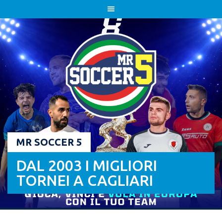
Skip
to
content
MR SOCCER 5
DAL 2003 I MIGLIORI
TORNEI A CAGLIARI