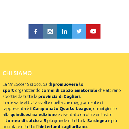
CHI SIAMO
La Mr Soccer 5 si occupa di
promuovere lo
sport
organizzando
tornei di calcio amatoriale
che attirano
sportivi da tutta la
provincia di Cagliari
.
Tra le varie attività svolte quella che maggiormente ci
rappresenta è il
Campionato Quartu League
, ormai giunto
alla
quindicesima edizione
e diventato da oltre un lustro
il
torneo di calcio a 5
più grande di tutta la
Sardegna
e più
popolare di tutto l’
hinterland cagliaritano
.