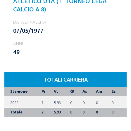
ATLETICO UTA (1° TORNEO LEGA
CALCIO A 8)
DATA DI NASCITA
07/05/1977
ANNI
49
TOTALI CARRIERA
Stagione
Pr
Vt
Gl
As
Am
Es
2022
7
5.93
0
0
0
0
Totale
7
5.93
0
0
0
0