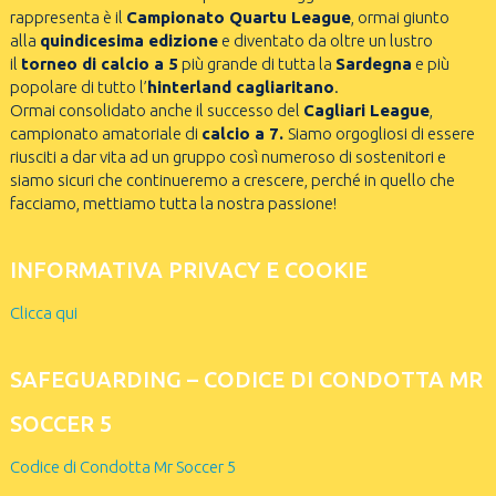
rappresenta è il
Campionato Quartu League
, ormai giunto
alla
quindicesima edizione
e diventato da oltre un lustro
il
torneo di calcio a 5
più grande di tutta la
Sardegna
e più
popolare di tutto l’
hinterland cagliaritano
.
Ormai consolidato anche il successo del
Cagliari League
,
campionato amatoriale di
calcio a 7.
Siamo orgogliosi di essere
riusciti a dar vita ad un gruppo così numeroso di sostenitori e
siamo sicuri che continueremo a crescere, perché in quello che
facciamo, mettiamo tutta la nostra passione!
INFORMATIVA PRIVACY E COOKIE
Clicca qui
SAFEGUARDING – CODICE DI CONDOTTA MR
SOCCER 5
Codice di Condotta Mr Soccer 5