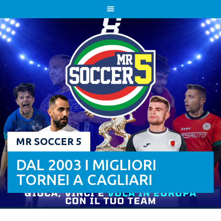
Skip
to
content
MR SOCCER 5
DAL 2003 I MIGLIORI
TORNEI A CAGLIARI