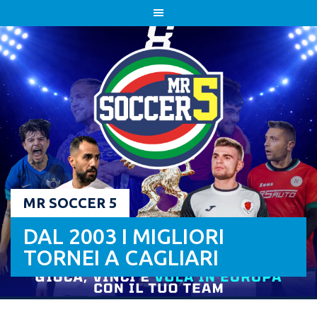
Skip
to
content
MR SOCCER 5
DAL 2003 I MIGLIORI
TORNEI A CAGLIARI