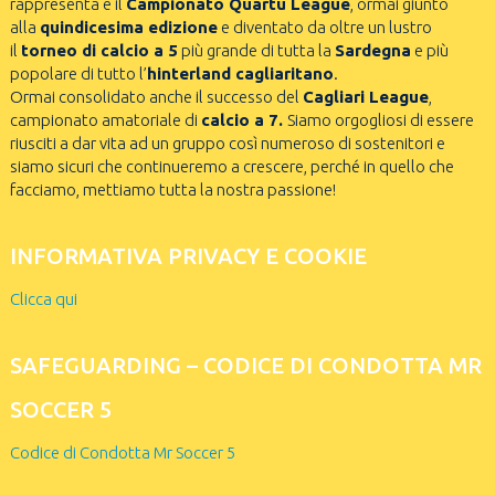
rappresenta è il
Campionato Quartu League
, ormai giunto
alla
quindicesima edizione
e diventato da oltre un lustro
il
torneo di calcio a 5
più grande di tutta la
Sardegna
e più
popolare di tutto l’
hinterland cagliaritano
.
Ormai consolidato anche il successo del
Cagliari League
,
campionato amatoriale di
calcio a 7.
Siamo orgogliosi di essere
riusciti a dar vita ad un gruppo così numeroso di sostenitori e
siamo sicuri che continueremo a crescere, perché in quello che
facciamo, mettiamo tutta la nostra passione!
INFORMATIVA PRIVACY E COOKIE
Clicca qui
SAFEGUARDING – CODICE DI CONDOTTA MR
SOCCER 5
Codice di Condotta Mr Soccer 5