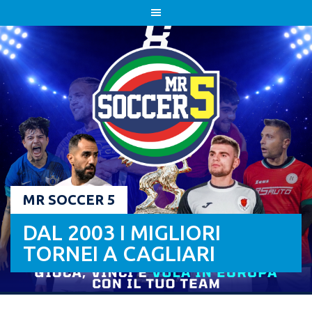
Skip
to
content
MR SOCCER 5
DAL 2003 I MIGLIORI
TORNEI A CAGLIARI