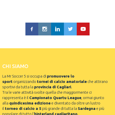
CHI SIAMO
La Mr Soccer 5 si occupa di
promuovere lo
sport
organizzando
tornei di calcio amatoriale
che attirano
sportivi da tutta la
provincia di Cagliari
.
Tra le varie attività svolte quella che maggiormente ci
rappresenta è il
Campionato Quartu League
, ormai giunto
alla
quindicesima edizione
e diventato da oltre un lustro
il
torneo di calcio a 5
più grande di tutta la
Sardegna
e più
popolare di tutto l’
hinterland cagliaritano
.