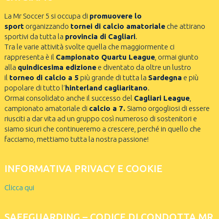
La Mr Soccer 5 si occupa di
promuovere lo
sport
organizzando
tornei di calcio amatoriale
che attirano
sportivi da tutta la
provincia di Cagliari
.
Tra le varie attività svolte quella che maggiormente ci
rappresenta è il
Campionato Quartu League
, ormai giunto
alla
quindicesima edizione
e diventato da oltre un lustro
il
torneo di calcio a 5
più grande di tutta la
Sardegna
e più
popolare di tutto l’
hinterland cagliaritano
.
Ormai consolidato anche il successo del
Cagliari League
,
campionato amatoriale di
calcio a 7.
Siamo orgogliosi di essere
riusciti a dar vita ad un gruppo così numeroso di sostenitori e
siamo sicuri che continueremo a crescere, perché in quello che
facciamo, mettiamo tutta la nostra passione!
INFORMATIVA PRIVACY E COOKIE
Clicca qui
SAFEGUARDING – CODICE DI CONDOTTA MR