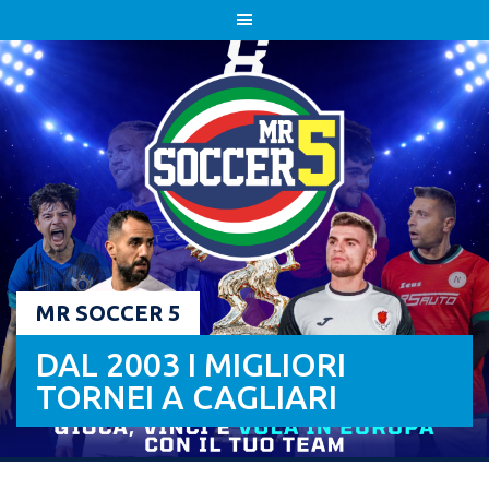
Skip
to
content
MR SOCCER 5
DAL 2003 I MIGLIORI
TORNEI A CAGLIARI