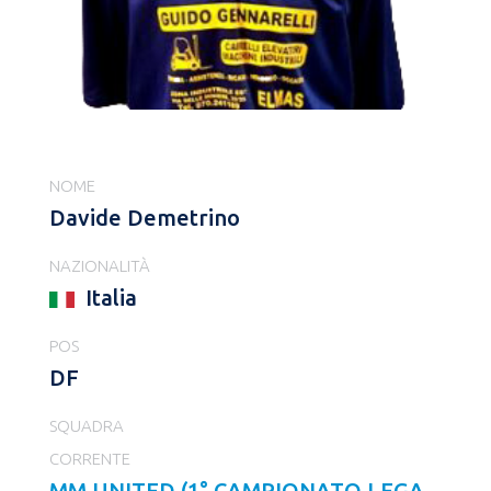
NOME
Davide Demetrino
NAZIONALITÀ
Italia
POS
DF
SQUADRA
CORRENTE
MM UNITED (1° CAMPIONATO LEGA