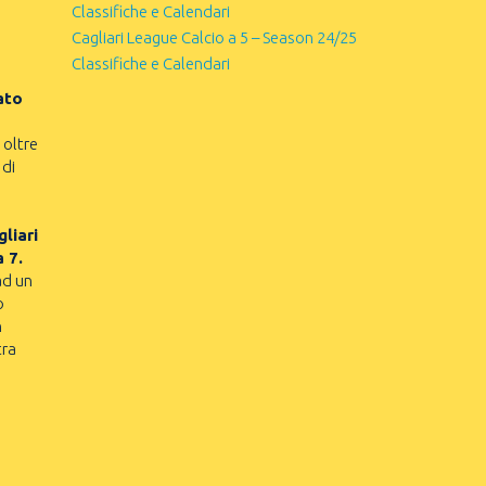
Classifiche e Calendari
Cagliari League Calcio a 5 – Season 24/25
Classifiche e Calendari
ato
 oltre
 di
liari
a 7.
ad un
o
n
tra