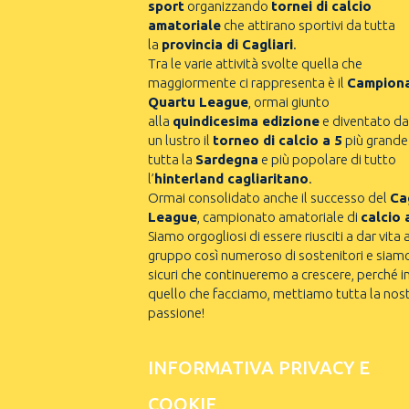
sport
organizzando
tornei di calcio
amatoriale
che attirano sportivi da tutta
la
provincia di Cagliari
.
Tra le varie attività svolte quella che
maggiormente ci rappresenta è il
Campion
Quartu League
, ormai giunto
alla
quindicesima edizione
e diventato da
un lustro il
torneo di calcio a 5
più grande
tutta la
Sardegna
e più popolare di tutto
l’
hinterland cagliaritano
.
Ormai consolidato anche il successo del
Cag
League
, campionato amatoriale di
calcio 
Siamo orgogliosi di essere riusciti a dar vita 
gruppo così numeroso di sostenitori e siam
sicuri che continueremo a crescere, perché i
quello che facciamo, mettiamo tutta la nos
passione!
INFORMATIVA PRIVACY E
COOKIE