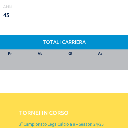
ANNI
45
TOTALI CARRIERA
Pr
Vt
Gl
As
TORNEI IN CORSO
3° Campionato Lega Calcio a 8 – Season 24/25