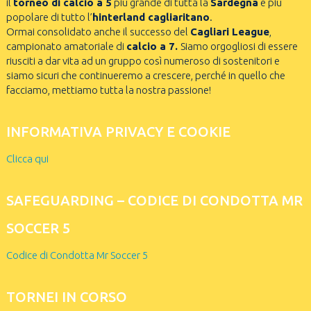
il
torneo di calcio a 5
più grande di tutta la
Sardegna
e più
popolare di tutto l’
hinterland cagliaritano
.
Ormai consolidato anche il successo del
Cagliari League
,
campionato amatoriale di
calcio a 7.
Siamo orgogliosi di essere
riusciti a dar vita ad un gruppo così numeroso di sostenitori e
siamo sicuri che continueremo a crescere, perché in quello che
facciamo, mettiamo tutta la nostra passione!
INFORMATIVA PRIVACY E COOKIE
Clicca qui
SAFEGUARDING – CODICE DI CONDOTTA MR
SOCCER 5
Codice di Condotta Mr Soccer 5
TORNEI IN CORSO