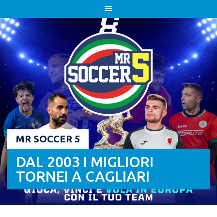
Skip
to
content
MR SOCCER 5
DAL 2003 I MIGLIORI
TORNEI A CAGLIARI