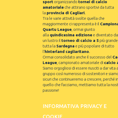
sport
organizzando
tornei di calcio
amatoriale
che attirano sportivi da tutta
la
provincia di Cagliari
.
Tra le varie attività svolte quella che
maggiormente ci rappresenta è il
Campion
Quartu League
, ormai giunto
alla
quindicesima edizione
e diventato da
un lustro il
torneo di calcio a 5
più grande
tutta la
Sardegna
e più popolare di tutto
l’
hinterland cagliaritano
.
Ormai consolidato anche il successo del
Cag
League
, campionato amatoriale di
calcio 
Siamo orgogliosi di essere riusciti a dar vita 
gruppo così numeroso di sostenitori e siam
sicuri che continueremo a crescere, perché i
quello che facciamo, mettiamo tutta la nos
passione!
INFORMATIVA PRIVACY E
COOKIE