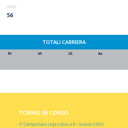
ANNI
56
TOTALI CARRIERA
Pr
Vt
Gl
As
TORNEI IN CORSO
3° Campionato Lega Calcio a 8 – Season 24/25