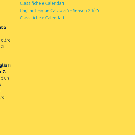
Classifiche e Calendari
Cagliari League Calcio a 5 – Season 24/25
Classifiche e Calendari
ato
 oltre
 di
liari
a 7.
ad un
o
n
tra