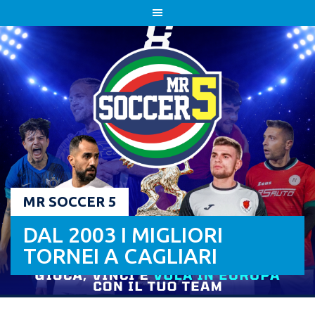
Skip
to
content
MR SOCCER 5
DAL 2003 I MIGLIORI
TORNEI A CAGLIARI