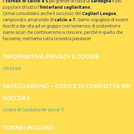
il
torneo di calcio a 5
più grande di tutta la
Sardegna
e più
popolare di tutto l’
hinterland cagliaritano
.
Ormai consolidato anche il successo del
Cagliari League
,
campionato amatoriale di
calcio a 7.
Siamo orgogliosi di essere
riusciti a dar vita ad un gruppo così numeroso di sostenitori e
siamo sicuri che continueremo a crescere, perché in quello che
facciamo, mettiamo tutta la nostra passione!
INFORMATIVA PRIVACY E COOKIE
Clicca qui
SAFEGUARDING – CODICE DI CONDOTTA MR
SOCCER 5
Codice di Condotta Mr Soccer 5
TORNEI IN CORSO