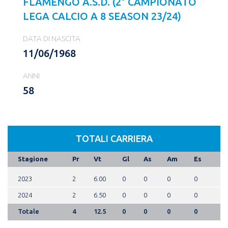
FLAMENGO A.S.D. (2° CAMPIONATO
LEGA CALCIO A 8 SEASON 23/24)
DATA DI NASCITA
11/06/1968
ANNI
58
TOTALI CARRIERA
Stagione
Pr
Vt
Gl
As
Am
Es
2023
2
6.00
0
0
0
0
2024
2
6.50
0
0
0
0
Totale
4
12.5
0
0
0
0