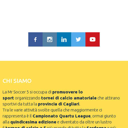
CHI SIAMO
La Mr Soccer 5 si occupa di
promuovere lo
sport
organizzando
tornei di calcio amatoriale
che attirano
sportivi da tutta la
provincia di Cagliari
.
Tra le varie attività svolte quella che maggiormente ci
rappresenta è il
Campionato Quartu League
, ormai giunto
alla
quindicesima edizione
e diventato da oltre un lustro
il
torneo di calcio a 5
più grande di tutta la
Sardegna
e più