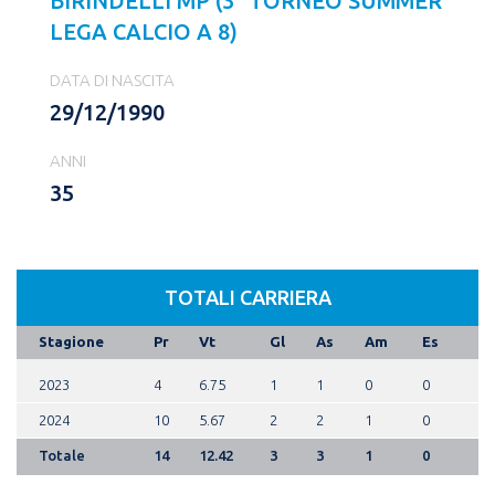
BIRINDELLI MP (3° TORNEO SUMMER
LEGA CALCIO A 8)
DATA DI NASCITA
29/12/1990
ANNI
35
TOTALI CARRIERA
Stagione
Pr
Vt
Gl
As
Am
Es
2023
4
6.75
1
1
0
0
2024
10
5.67
2
2
1
0
Totale
14
12.42
3
3
1
0