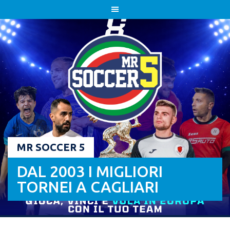
Skip
to
content
MR SOCCER 5
DAL 2003 I MIGLIORI
TORNEI A CAGLIARI