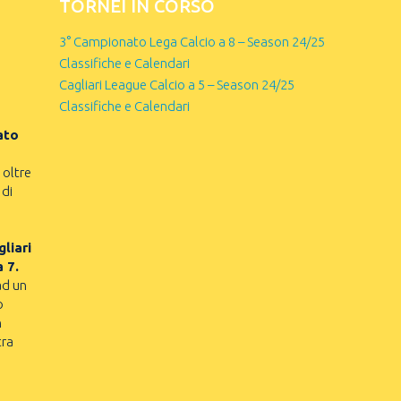
TORNEI IN CORSO
3° Campionato Lega Calcio a 8 – Season 24/25
Classifiche e Calendari
Cagliari League Calcio a 5 – Season 24/25
Classifiche e Calendari
ato
 oltre
 di
liari
a 7.
ad un
o
n
tra