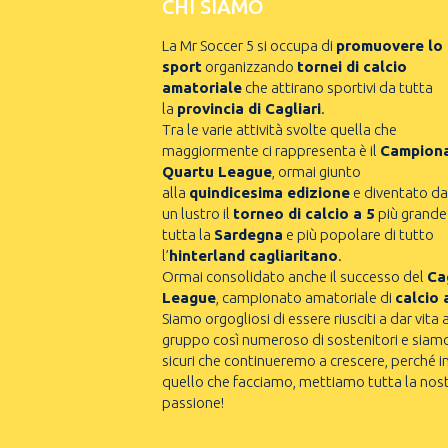
CHI SIAMO
La Mr Soccer 5 si occupa di
promuovere lo
sport
organizzando
tornei di calcio
amatoriale
che attirano sportivi da tutta
la
provincia di Cagliari
.
Tra le varie attività svolte quella che
maggiormente ci rappresenta è il
Campion
Quartu League
, ormai giunto
alla
quindicesima edizione
e diventato da
un lustro il
torneo di calcio a 5
più grande
tutta la
Sardegna
e più popolare di tutto
l’
hinterland cagliaritano
.
Ormai consolidato anche il successo del
Cag
League
, campionato amatoriale di
calcio 
Siamo orgogliosi di essere riusciti a dar vita 
gruppo così numeroso di sostenitori e siam
sicuri che continueremo a crescere, perché i
quello che facciamo, mettiamo tutta la nos
passione!