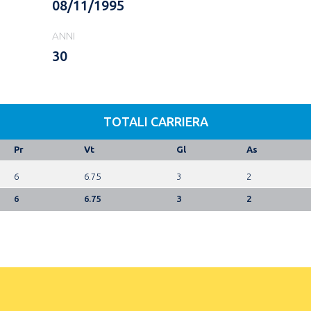
08/11/1995
ANNI
30
TOTALI CARRIERA
Pr
Vt
Gl
As
6
6.75
3
2
6
6.75
3
2