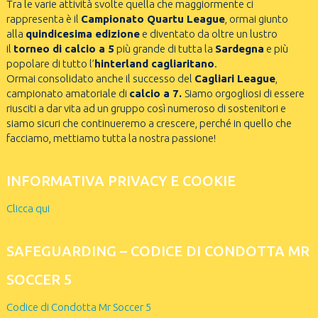
Tra le varie attività svolte quella che maggiormente ci
rappresenta è il
Campionato Quartu League
, ormai giunto
alla
quindicesima edizione
e diventato da oltre un lustro
il
torneo di calcio a 5
più grande di tutta la
Sardegna
e più
popolare di tutto l’
hinterland cagliaritano
.
Ormai consolidato anche il successo del
Cagliari League
,
campionato amatoriale di
calcio a 7.
Siamo orgogliosi di essere
riusciti a dar vita ad un gruppo così numeroso di sostenitori e
siamo sicuri che continueremo a crescere, perché in quello che
facciamo, mettiamo tutta la nostra passione!
INFORMATIVA PRIVACY E COOKIE
Clicca qui
SAFEGUARDING – CODICE DI CONDOTTA MR
SOCCER 5
Codice di Condotta Mr Soccer 5