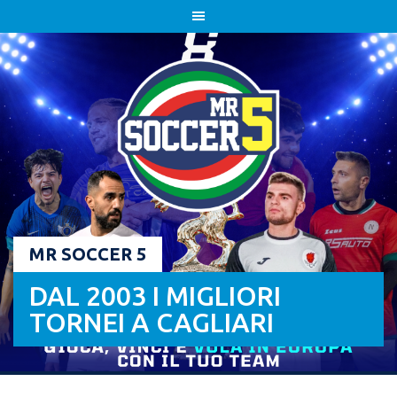
Skip
to
content
MR SOCCER 5
DAL 2003 I MIGLIORI
TORNEI A CAGLIARI