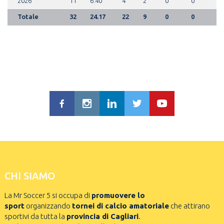
2026
11
6.40
4
2
0
0
Totale
32
24.17
22
9
0
0
CHI SIAMO
La Mr Soccer 5 si occupa di
promuovere lo
sport
organizzando
tornei di calcio amatoriale
che attirano
sportivi da tutta la
provincia di Cagliari
.