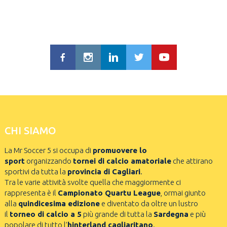
CHI SIAMO
La Mr Soccer 5 si occupa di
promuovere lo
sport
organizzando
tornei di calcio amatoriale
che attirano
sportivi da tutta la
provincia di Cagliari
.
Tra le varie attività svolte quella che maggiormente ci
rappresenta è il
Campionato Quartu League
, ormai giunto
alla
quindicesima edizione
e diventato da oltre un lustro
il
torneo di calcio a 5
più grande di tutta la
Sardegna
e più
popolare di tutto l’
hinterland cagliaritano
.