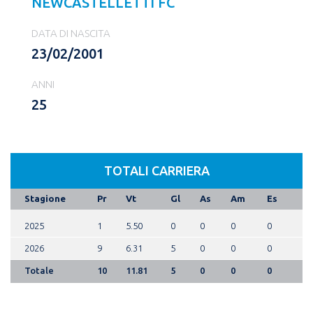
NEWCASTELLETTI FC
DATA DI NASCITA
23/02/2001
ANNI
25
TOTALI CARRIERA
Stagione
Pr
Vt
Gl
As
Am
Es
2025
1
5.50
0
0
0
0
2026
9
6.31
5
0
0
0
Totale
10
11.81
5
0
0
0