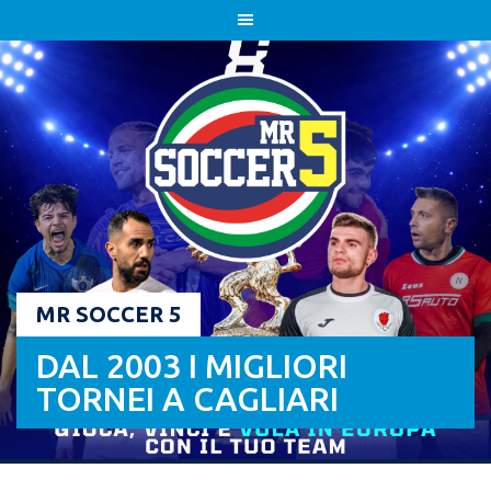
Skip
to
content
MR SOCCER 5
DAL 2003 I MIGLIORI
TORNEI A CAGLIARI