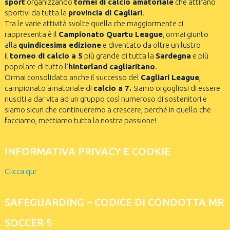
sport
organizzando
tornei di calcio amatoriale
che attirano
sportivi da tutta la
provincia di Cagliari
.
Tra le varie attività svolte quella che maggiormente ci
rappresenta è il
Campionato Quartu League
, ormai giunto
alla
quindicesima edizione
e diventato da oltre un lustro
il
torneo di calcio a 5
più grande di tutta la
Sardegna
e più
popolare di tutto l’
hinterland cagliaritano
.
Ormai consolidato anche il successo del
Cagliari League
,
campionato amatoriale di
calcio a 7.
Siamo orgogliosi di essere
riusciti a dar vita ad un gruppo così numeroso di sostenitori e
siamo sicuri che continueremo a crescere, perché in quello che
facciamo, mettiamo tutta la nostra passione!
INFORMATIVA PRIVACY E COOKIE
Clicca qui
SAFEGUARDING – CODICE DI CONDOTTA MR
SOCCER 5