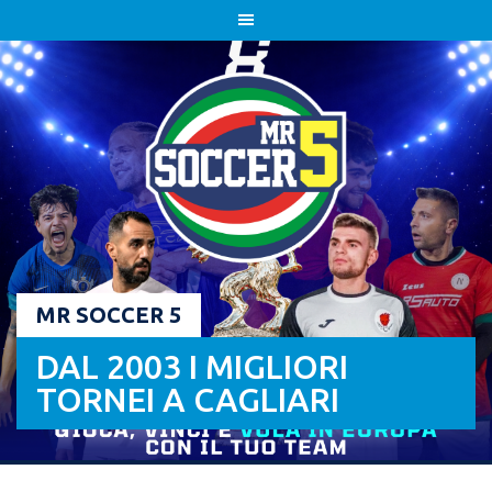
Skip
to
content
MR SOCCER 5
DAL 2003 I MIGLIORI
TORNEI A CAGLIARI