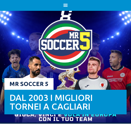
Skip
to
content
MR SOCCER 5
DAL 2003 I MIGLIORI
TORNEI A CAGLIARI