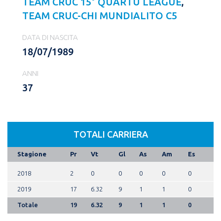
TEAM CRUC 15° QUARTU LEAGUE
,
TEAM CRUC-CHI MUNDIALITO C5
DATA DI NASCITA
18/07/1989
ANNI
37
TOTALI CARRIERA
Stagione
Pr
Vt
Gl
As
Am
Es
2018
2
0
0
0
0
0
2019
17
6.32
9
1
1
0
Totale
19
6.32
9
1
1
0