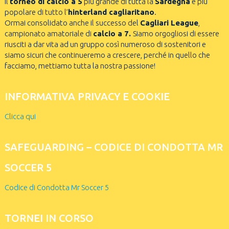
il
torneo di calcio a 5
più grande di tutta la
Sardegna
e più
popolare di tutto l’
hinterland cagliaritano
.
Ormai consolidato anche il successo del
Cagliari League
,
campionato amatoriale di
calcio a 7.
Siamo orgogliosi di essere
riusciti a dar vita ad un gruppo così numeroso di sostenitori e
siamo sicuri che continueremo a crescere, perché in quello che
facciamo, mettiamo tutta la nostra passione!
INFORMATIVA PRIVACY E COOKIE
Clicca qui
SAFEGUARDING – CODICE DI CONDOTTA MR
SOCCER 5
Codice di Condotta Mr Soccer 5
TORNEI IN CORSO