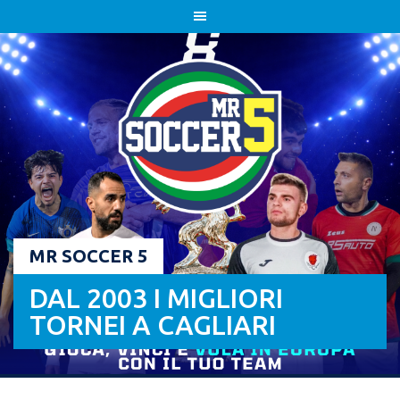
Skip
to
content
MR SOCCER 5
DAL 2003 I MIGLIORI
TORNEI A CAGLIARI