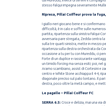
da Mureddu, invece di servire il compagno m
stesso Falqui impegna severamente Mulliri i
Ripresa, Pillai Coiffeur prova la fuga, 
I giallo-neri giocano bene e si confermano a
difficoltà, è in calo e soffre sulle numeros
partita, ripartenza sulla sinistra Falqui-Co
avversaria pare stregata, Zedda centra la tr
sulla tre quarti sinistra, mette in mezzo pe
ripartenza sulla destra orchestrata da Cort
occasione a tu per tu con Mureddu, ci pen
Forte di un duplice e rassicurante vantagg
un timido forcing ma senza esiti; poi, nel 
Aramo scambiano, assist di Cortesini e za
centro e White Stone acchiappa il 4-4, ripar
diagonale preciso sul palo lontano. Il pari 
destra, poco oltre la metà campo, e mette 
Le pagelle – Pillai Coiffeur FC
SERRA 6.5:
Croce e delizia, mai una via 