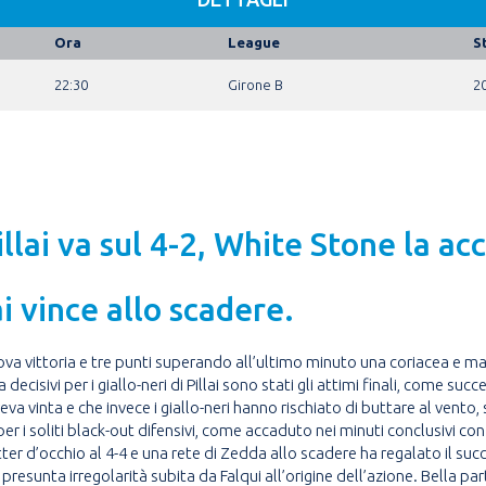
Ora
League
S
22:30
Girone B
2
illai va sul 4-2, White Stone la ac
ai vince allo scadere.
itrova vittoria e tre punti superando all’ultimo minuto una coriacea e
ecisivi per i giallo-neri di Pillai sono stati gli attimi finali, come su
eva vinta e che invece i giallo-neri hanno rischiato di buttare al vento,
per i soliti black-out difensivi, come accaduto nei minuti conclusivi co
er d’occhio al 4-4 e una rete di Zedda allo scadere ha regalato il succes
presunta irregolarità subita da Falqui all’origine dell’azione. Bella pa