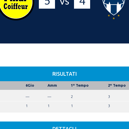
5
4
vs
RISULTATI
6Gio
Amm
1º Tempo
2º Tempo
—
—
2
3
1
1
1
3
DETTAGLI