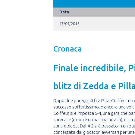
Data
17/09/2015
Cronaca
Finale incredibile, P
blitz di Zedda e Pill
Dopo due pareggi di fila Pillai Coiffeur r
successo soffertissimo, e ancora una volta d
Coiffeur si è imposta 5-4, una gara che par
sprecate (e non è ormai una novità), e sia 
contropiede. Dal 4-2 si è passato in un batt
contestata dai giocatori avversari per una 