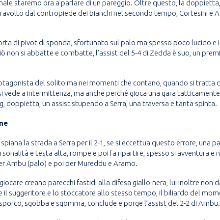
nale staremo ora a parlare di un pareggio. Oltre questo, la doppietta
 travolto dal contropiede dei bianchi nel secondo tempo, Cortesini e A
ta di pivot di sponda, sfortunato sul palo ma spesso poco lucido e 
iò non si abbatte e combatte, l’assist del 5-4 di Zedda è suo, un pre
gonista del solito ma nei momenti che contano, quando si tratta di
 si vede a intermittenza, ma anche perché gioca una gara tatticamente
ng, doppietta, un assist stupendo a Serra, una traversa e tanta spinta.
nne
spiana la strada a Serra per il 2-1, se si eccettua questo errore, una p
personalità e testa alta, rompe e poi fa ripartire, spesso si avventur
, per Ambu (palo) e poi per Mureddu e Aramo.
 giocare creano parecchi fastidi alla difesa giallo-nera, lui inoltre non d
il suggeritore e lo stoccatore allo stesso tempo, il biliardo del mo
 sporco, sgobba e sgomma, conclude e porge l’assist del 2-2 di Ambu. 