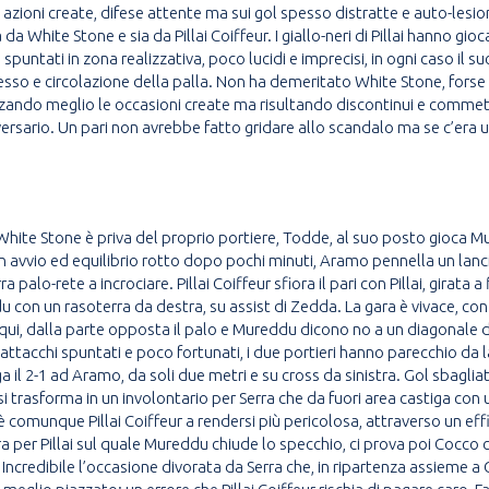
ioni create, difese attente ma sui gol spesso distratte e auto-lesionis
a White Stone e sia da Pillai Coiffeur. I giallo-neri di Pillai hanno g
spuntati in zona realizzativa, poco lucidi e imprecisi, in ogni caso il 
sesso e circolazione della palla. Non ha demeritato White Stone, forse
zzando meglio le occasioni create ma risultando discontinui e commetten
ersario. Un pari non avrebbe fatto gridare allo scandalo ma se c’era u
hite Stone è priva del proprio portiere, Todde, al suo posto gioca Mur
o in avvio ed equilibrio rotto dopo pochi minuti, Aramo pennella un lanc
alo-rete a incrociare. Pillai Coiffeur sfiora il pari con Pillai, girata a
on un rasoterra da destra, su assist di Zedda. La gara è vivace, con c
lqui, dalla parte opposta il palo e Mureddu dicono no a un diagonale di
tacchi spuntati e poco fortunati, i due portieri hanno parecchio da la
nega il 2-1 ad Aramo, da soli due metri e su cross da sinistra. Gol sba
i trasforma in un involontario per Serra che da fuori area castiga con 
 comunque Pillai Coiffeur a rendersi più pericolosa, attraverso un ef
ra per Pillai sul quale Mureddu chiude lo specchio, ci prova poi Cocco 
. Incredibile l’occasione divorata da Serra che, in ripartenza assieme a