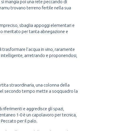
, si mangia poi una rete peccando di
ramu trovano terreno fertile nella sua
impreciso, sbaglia appoggi elementari e
mio meritato per tanta abnegazione e
 trasformare l’acqua in vino, raramente
 intelligente, arretrando e proponendosi,
artita straordinaria, una colonna della
a e nel secondo tempo mette a soqquadro la
à riferimenti e aggredisce gli spazi,
mentaneo 1-0 è un capolavoro per tecnica,
Peccato per il palo.