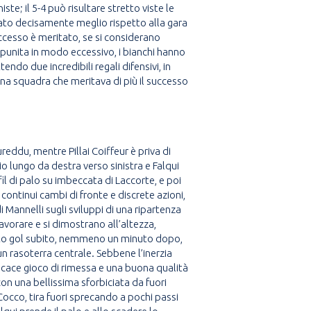
te; il 5-4 può risultare stretto viste le
iocato decisamente meglio rispetto alla gara
successo è meritato, se si considerano
 punita in modo eccessivo, i bianchi hanno
do due incredibili regali difensivi, in
na squadra che meritava di più il successo
eddu, mentre Pillai Coiffeur è priva di
io lungo da destra verso sinistra e Falqui
 fil di palo su imbeccata di Laccorte, e poi
ontinui cambi di fronte e discrete azioni,
 Mannelli sugli sviluppi di una ripartenza
vorare e si dimostrano all’altezza,
gliato gol subito, nemmeno un minuto dopo,
un rasoterra centrale. Sebbene l’inerzia
ficace gioco di rimessa e una buona qualità
con una bellissima sforbiciata da fuori
 Cocco, tira fuori sprecando a pochi passi