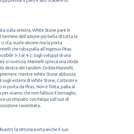
lqui prende il palo e allo scadere lo
ata sulla sinistra, White Stone pare in
l termine dell’azione più bella di tutta la
n ci sta, vuole vincere ma la porta
annelli che ruba palla all’ingenuo Piras
ibile 3-3 al 4-2, sugli sviluppi di una
nte si rovescia, Mannelli spreca una nitida
e da destra del tandem Zedda-Mannelli.
do a premere, mentre White Stone abbozza
 sugli esterni di White Stone, Cortesini e
 porta da Piras. Non è finita, palla al
a per Aramo che non fallisce il bersaglio,
ince un rimpallo con Falqui sull’out di
posizione ravvicinata.
stri, la vittoria porta anche il suo