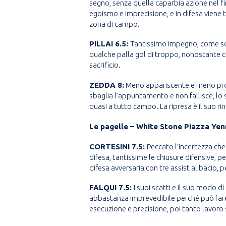
segno, senza quella caparbia azione nel fi
egoismo e imprecisione, e in difesa viene
zona di campo.
PILLAI 6.5:
Tantissimo impegno, come sor
qualche palla gol di troppo, nonostante c
sacrificio.
ZEDDA 8:
Meno appariscente e meno prota
sbaglia l’appuntamento e non fallisce, lo
quasi a tutto campo. La ripresa è il suo ri
Le pagelle – White Stone Piazza Ye
CORTESINI 7.5:
Peccato l’incertezza che 
difesa, tantissime le chiusure difensive, 
difesa avversaria con tre assist al bacio
FALQUI 7.5:
I suoi scatti e il suo modo di
abbastanza imprevedibile perché può fare 
esecuzione e precisione, poi tanto lavoro