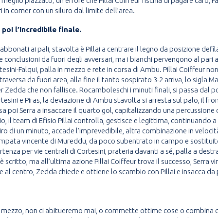
eglio piazzato; un errore che Pillai Coiffeur rischia di pagare caro, Fa
n corner con un siluro dal limite dell’area.
poi l’incredibile finale.
bbonati ai pali, stavolta è Pillai a centrare il legno da posizione defil
e conclusioni da fuori degli avversari, ma i bianchi pervengono al pari a
rtesini-Falqui, palla in mezzo e rete in corsa di Ambu. Pillai Coiffeur no
aversa da fuori area, alla fine il tanto sospirato 3-2 arriva, lo sigla M
r Zedda che non fallisce. Rocamboleschi i minuti finali, si passa dal poss
esini e Piras, la deviazione di Ambu stavolta si arresta sul palo, il fro
sa poi Serra a insaccare il quarto gol, capitalizzando una percussion
io, il team di Efisio Pillai controlla, gestisce e legittima, continuan
giro di un minuto, accade l’imprevedibile, altra combinazione in velocità
mpata vincente di Mureddu, da poco subentrato in campo e sostituito in
tenza per vie centrali di Cortesini, prateria davanti a sé, palla a destr
è scritto, ma all’ultima azione Pillai Coiffeur trova il successo, Serra v
al centro, Zedda chiede e ottiene lo scambio con Pillai e insacca da 
di mezzo, non ci abitueremo mai, o commette ottime cose o combina disa