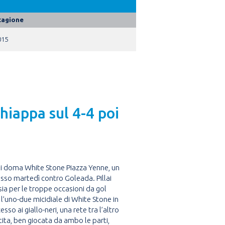
tagione
015
chiappa sul 4-4 poi
 mai doma White Stone Piazza Yenne, un
ccesso martedì contro Goleada. Pillai
 sia per le troppe occasioni da gol
n l’uno-due micidiale di White Stone in
so ai giallo-neri, una rete tra l’altro
rtita, ben giocata da ambo le parti,