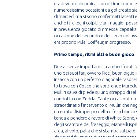
gradevole e dinamica, con ottime trame e az
numerosissime occasioni da gol create sia d
di martedì ma si sono confermati latenti e 
anche i tre legni colpiti e un maggior pos
in prevalenza giocato di rimessa, capitali
occasione del secondo e del terzo gol avv
era proprio Pillai Coiffeur, in progresso.
Primo tempo, ritmi alti e buon gioco
Due assenze importanti su ambo i fronti, W
uno dei suoi fari, ovvero Picci, buon pigli
insacca con un perfetto diagonale rasoterra p
lo trova con Cocco che sorprende Mureddu c
Mulliri salva di piede su uno strappo di Fa
condotta con Zedda. Tante occasioni ma at
straordinario l’intervento di Mulliri che 
un errato disimpegno della difesa bianca s
tenda a pendere a favore di White Stone, è
degli scambi e del fraseggio, Mannelli ispi
area, al volo, palla che si stampa sul palo